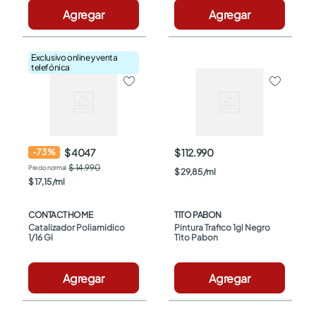
Agregar
Agregar
Exclusivo online y venta
telefónica
$ 4047
$ 112.990
-
73
%
$ 14.990
$
29
,
85
/
ml
$
17
,
15
/
ml
CONTACT HOME
TITO PABON
Catalizador Poliamidico 
Pintura Trafico 1gl Negro 
1/16 Gl
Tito Pabon
Agregar
Agregar