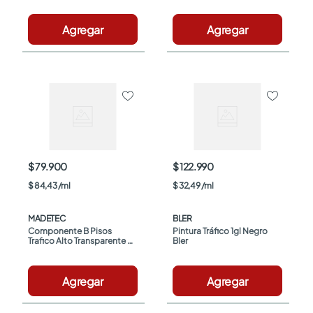
Agregar
Agregar
$ 79.900
$ 122.990
$
84
,
43
/
ml
$
32
,
49
/
ml
MADETEC
BLER
Componente B Pisos 
Pintura Tráfico 1gl Negro 
Trafico Alto Transparente 
Bler
x1/4 gal
Agregar
Agregar