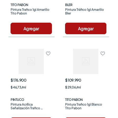
TITO PABON
BLER
Pintura Trafico 1gl Amarillo 
Pintura Tráfico 1gl Amarillo 
Tito Pabon
Bler
Agregar
Agregar
$ 176.900
$ 109.990
$
46
,
73
/
ml
$
29
,
06
/
ml
PINTUCO
TITO PABON
Pintura Acrílica 
Pintura Trafico 1gl Blanco 
Señalización Trafico 
Tito Pabon
Amarillo x1gal