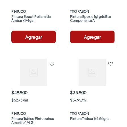
PINTUCO
TITO PABON
Pintura Epoxi-Poliamida 
Pintura Epoxic 1gl gris Bte 
Ámbar x1/4gal
Componente A
Agregar
Agregar
$ 49.900
$ 35.900
$
52
,
73
/
ml
$
37
,
95
/
ml
PINTUCO
TITO PABON
Pintura Tráfico Pintutrafico 
Pintura Trafico 1/4 Gl gris
Amarillo 1/4 Gl