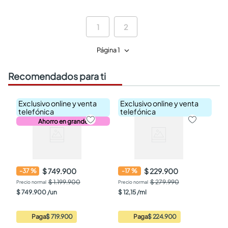
1
2
Página 1
Recomendados para ti
Exclusivo online y venta
Exclusivo online y venta
telefónica
telefónica
Ahorro en grande
$ 749.900
$ 229.900
-
37
%
-
17
%
$ 1.199.900
$ 279.990
$
749
.
900
/
un
$
12
,
15
/
ml
Paga
$ 719.900
Paga
$ 224.900