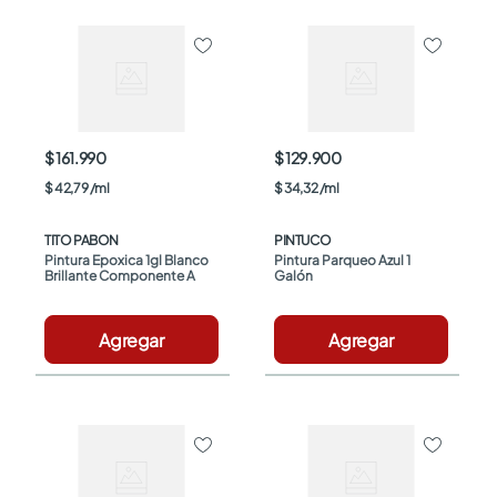
$ 161.990
$ 129.900
$
42
,
79
/
ml
$
34
,
32
/
ml
TITO PABON
PINTUCO
Pintura Epoxica 1gl Blanco 
Pintura Parqueo Azul 1 
Brillante Componente A
Galón
Agregar
Agregar