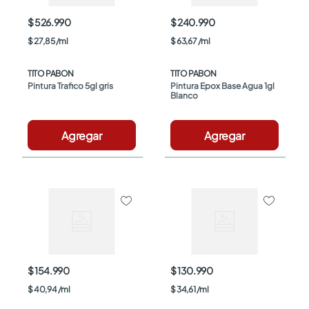
$ 526.990
$ 240.990
$
27
,
85
/
ml
$
63
,
67
/
ml
TITO PABON
TITO PABON
Pintura Trafico 5gl gris
Pintura Epox Base Agua 1gl 
Blanco
Agregar
Agregar
$ 154.990
$ 130.990
$
40
,
94
/
ml
$
34
,
61
/
ml