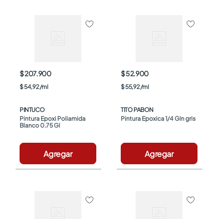
$ 207.900
$ 52.900
$
54
,
92
/
ml
$
55
,
92
/
ml
PINTUCO
TITO PABON
Pintura Epoxi Poliamida 
Pintura Epoxica 1/4 Gln gris
Blanco 0.75 Gl
Agregar
Agregar