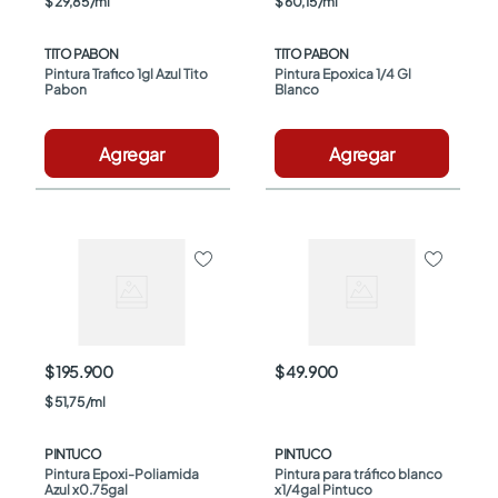
$
29
,
85
/
ml
$
60
,
15
/
ml
TITO PABON
TITO PABON
Pintura Trafico 1gl Azul Tito 
Pintura Epoxica 1/4 Gl 
Pabon
Blanco
Agregar
Agregar
$ 195.900
$ 49.900
$
51
,
75
/
ml
PINTUCO
PINTUCO
Pintura Epoxi-Poliamida 
Pintura para tráfico blanco 
Azul x0.75gal
x1/4gal Pintuco