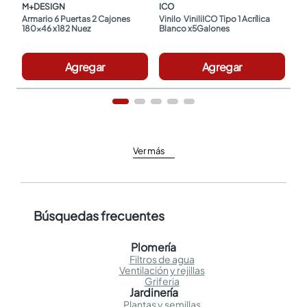
M+DESIGN
ICO
Armario 6 Puertas 2 Cajones 
Vinilo  ViniliICO Tipo 1 Acrílica 
180x46 x182 Nuez
Blanco x5Galones
Agregar
Agregar
Ver más
Búsquedas frecuentes
Plomería
Filtros de agua
Ventilación y rejillas
Griferia
Jardinería
Plantas y semillas