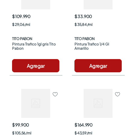
$ 109.990
$ 33.900
$
29
,
06
/
ml
$
35
,
84
/
ml
TITO PABON
TITO PABON
Pintura Trafico 1gl gris Tito 
Pintura Trafico 1/4 Gl 
Pabon
Amarillo
Agregar
Agregar
$ 99.900
$ 164.990
$
105
,
56
/
ml
$
43
,
59
/
ml