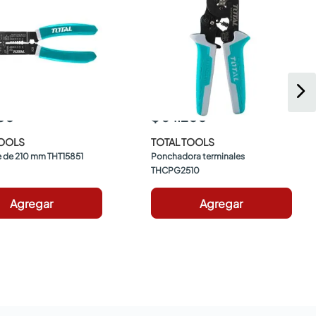
400
$ 64.200
TOOLS
TOTAL TOOLS
e de 210 mm THT15851
Ponchadora terminales 
THCPG2510
Agregar
Agregar