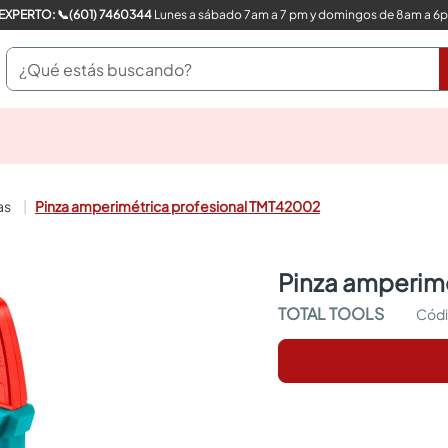
COMPRA CON UN EXPERTO: 📞(601) 7460344
Lunes a sábado 7am a 7 pm y domingos de 8am a 6
¿Qué estás buscando?
pinturas
closet
cocinas integrales
as
Pinza amperimétrica profesional TMT42002
sanitarios
comedor
escritorio
pinza amperim
pisos
armarios closet
TOTAL TOOLS
comedores
neveras