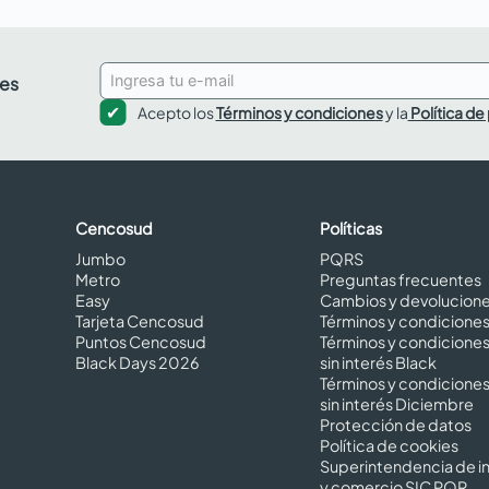
des
Acepto los
Términos y condiciones
y la
Política de
Cencosud
Políticas
Jumbo
PQRS
Metro
Preguntas frecuentes
Easy
Cambios y devolucion
Tarjeta Cencosud
Términos y condicione
Puntos Cencosud
Términos y condicione
Black Days 2026
sin interés Black
Términos y condicione
sin interés Diciembre
Protección de datos
Política de cookies
Superintendencia de in
y comercio SIC PQR