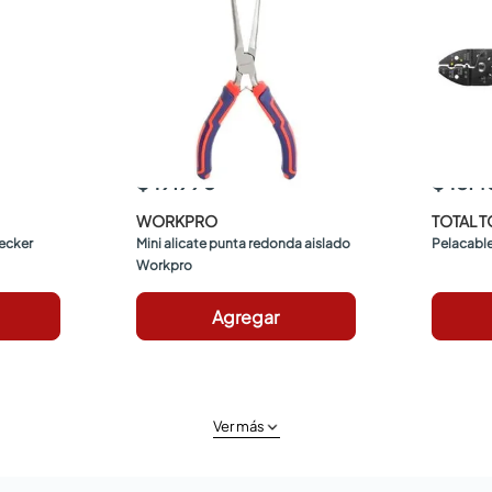
$ 19.990
$ 18.
WORKPRO
TOTAL 
ecker 
Mini alicate punta redonda aislado 
Pelacabl
Workpro
Agregar
Ver más