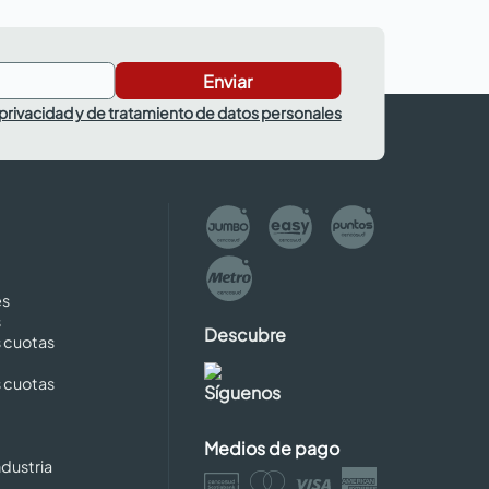
Enviar
 privacidad y de tratamiento de datos personales
es
s
Descubre
s cuotas
s cuotas
Síguenos
Medios de pago
dustria