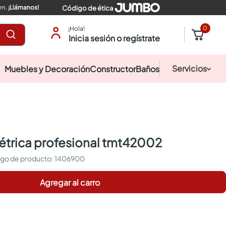
pm.
¡Llámanos!
Código de ética
0
¡Hola!
Inicia sesión o regístrate
Servicios
Muebles y Decoración
Constructor
Baños
étrica profesional tmt42002
:
1406900
Agregar al carro