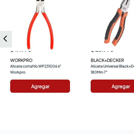
$ 17.990
$ 23.990
WORKPRO
BLACK+DECKER
Alicate cortafrío WP231006 6" 
Alicate Universal Black+D
Workpro
180Mm 7"
Agregar
Agregar