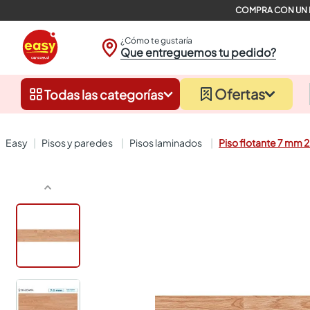
¿Cómo te gustaría
Que entreguemos tu pedido?
Ofertas
Todas las categorías
pisos y paredes
pisos laminados
Piso flotante 7 mm 