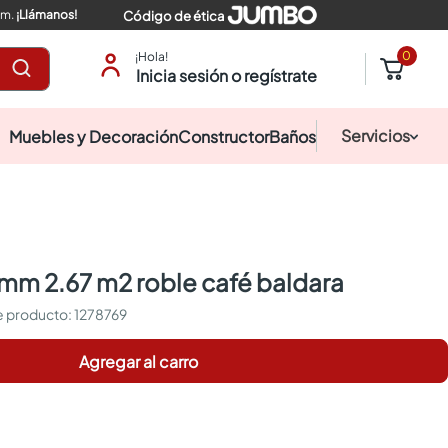
pm.
¡Llámanos!
Código de ética
0
¡Hola!
Inicia sesión o regístrate
Servicios
Muebles y Decoración
Constructor
Baños
7 mm 2.67 m2 roble café baldara
:
1278769
Agregar al carro