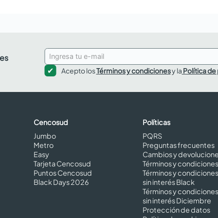
des
Acepto los
Términos y condiciones
y la
Política de
Cencosud
Políticas
Jumbo
PQRS
Metro
Preguntas frecuentes
Easy
Cambios y devolucion
Tarjeta Cencosud
Términos y condicione
Puntos Cencosud
Términos y condicione
Black Days 2026
sin interés Black
Términos y condicione
sin interés Diciembre
Protección de datos