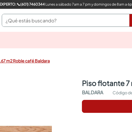
COMPRA CON UN EXPERTO: 📞(601) 7460344
Lunes a sábado 7am a 7 pm y domingos de 8am a 6
¿Qué estás buscando?
pinturas
closet
cocinas integrales
2.67 m2 Roble café Baldara
sanitarios
comedor
escritorio
piso flotante 
pisos
armarios closet
BALDARA
comedores
neveras