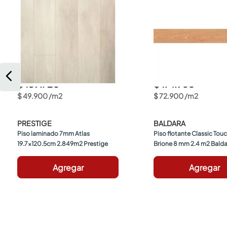
$ 139.720
$ 174.960
$
49
.
900
/
m2
$
72
.
900
/
m2
PRESTIGE
BALDARA
Piso laminado 7mm Atlas 
Piso flotante Classic Tou
19.7x120.5cm 2.849m2 Prestige
Brione 8 mm 2.4 m2 Bald
Agregar
Agregar