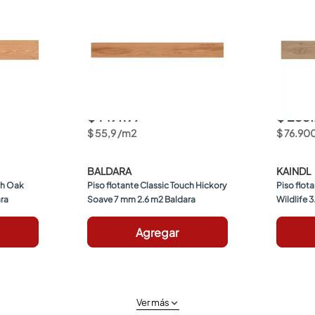
$ 149.197
$ 233
$
55
,
9
/
m2
$
76
.
90
BALDARA
KAINDL
ch Oak 
Piso flotante Classic Touch Hickory 
Piso flot
ara
Soave 7 mm 2.6 m2 Baldara
Wildlife 
Agregar
Ver más