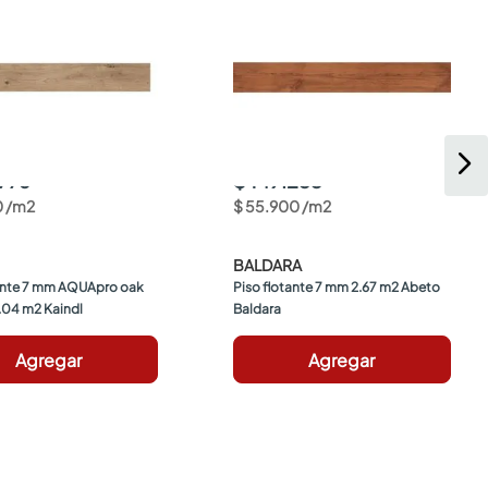
.776
$ 149.253
0
/
m2
$
55
.
900
/
m2
BALDARA
ante 7 mm AQUApro oak 
Piso flotante 7 mm 2.67 m2 Abeto 
3.04 m2 Kaindl
Baldara
Agregar
Agregar