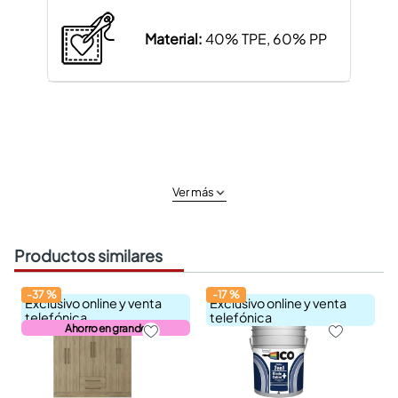
Material:
40% TPE, 60% PP
Ver más
Productos similares
-
37
%
-
17
%
Exclusivo online y venta
Exclusivo online y venta
telefónica
telefónica
Ahorro en grande