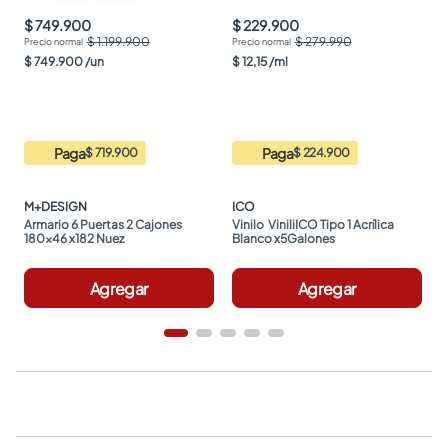
$ 749.900
$ 229.900
$ 1.199.900
$ 279.990
$
749
.
900
/
un
$
12
,
15
/
ml
Paga
Paga
$ 719.900
$ 224.900
M+DESIGN
ICO
Armario 6 Puertas 2 Cajones 
Vinilo  ViniliICO Tipo 1 Acrílica 
180x46 x182 Nuez
Blanco x5Galones
Agregar
Agregar