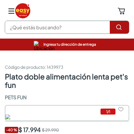
¿Qué estás buscando?
Ingresa tu dirección de entrega
pinturas
closet
cocinas integrales
:
1439973
sanitarios
plato doble alimentación lenta pet's
comedor
fun
escritorio
pisos
PETS FUN
armarios closet
comedores
neveras
1
/
1
$ 17.994
$ 29.990
-
40
%