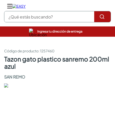
¿Qué estás buscando?
Ingresa tu dirección de entrega
pinturas
closet
cocinas integrales
:
1257460
sanitarios
tazon gato plastico sanremo 200ml
comedor
azul
escritorio
pisos
SAN REMO
armarios closet
comedores
neveras