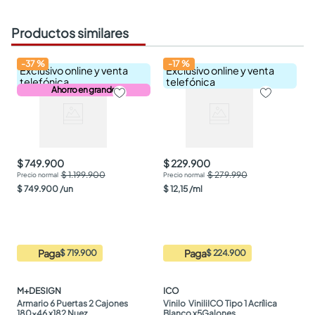
Productos similares
-
37
%
-
17
%
Exclusivo online y venta
Exclusivo online y venta
telefónica
telefónica
Ahorro en grande
$ 749.900
$ 229.900
$ 1.199.900
$ 279.990
$
749
.
900
/
un
$
12
,
15
/
ml
Paga
Paga
$ 719.900
$ 224.900
M+DESIGN
ICO
Armario 6 Puertas 2 Cajones 
Vinilo  ViniliICO Tipo 1 Acrílica 
180x46 x182 Nuez
Blanco x5Galones