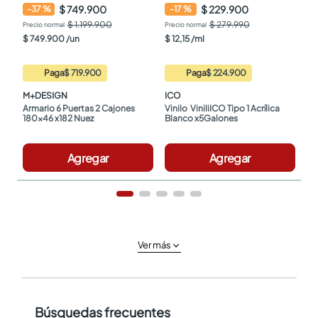
$ 749.900
$ 229.900
-
37
%
-
17
%
$ 1.199.900
$ 279.990
$
749
.
900
/
un
$
12
,
15
/
ml
Paga
$ 719.900
Paga
$ 224.900
M+DESIGN
ICO
Armario 6 Puertas 2 Cajones 
Vinilo  ViniliICO Tipo 1 Acrílica 
180x46 x182 Nuez
Blanco x5Galones
Agregar
Agregar
Ver más
Búsquedas frecuentes