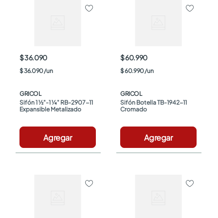
$ 36.090
$ 60.990
$
36
.
090
/
un
$
60
.
990
/
un
GRICOL
GRICOL
Sifón 1 ½"-1 ¼" RB-2907-11 
Sifón Botella TB-1942-11 
Expansible Metalizado
Cromado
Agregar
Agregar