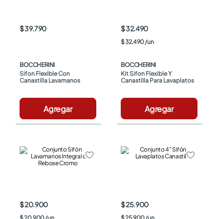
$ 39.790
$ 32.490
$
32
.
490
/
un
BOCCHERINI
BOCCHERINI
Sifon Flexible Con 
Kit Sifon Flexible Y 
Canastilla Lavamanos
Canastilla Para Lavaplatos
Agregar
Agregar
$ 20.900
$ 25.900
$
20
.
900
/
un
$
25
.
900
/
un