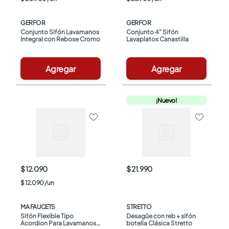
GERFOR
GERFOR
Conjunto Sifón Lavamanos 
Conjunto 4" Sifón 
Integral con Rebose Cromo
Lavaplatos Canastilla
Agregar
Agregar
¡Nuevo!
$ 12.090
$ 21.990
$
12
.
090
/
un
MA FAUCETS
STRETTO
Sifón Flexible Tipo 
Desagüe con reb + sifón 
Acordion Para Lavamanos Y 
botella Clásica Stretto