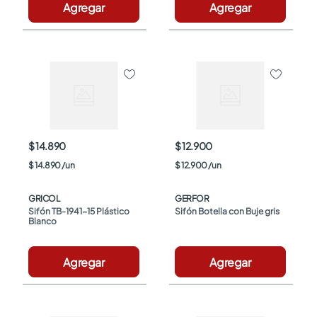
Agregar
Agregar
$ 14.890
$ 12.900
$
14
.
890
/
un
$
12
.
900
/
un
GRICOL
GERFOR
Sifón TB-1941-15 Plástico 
Sifón Botella con Buje gris
Blanco
Agregar
Agregar