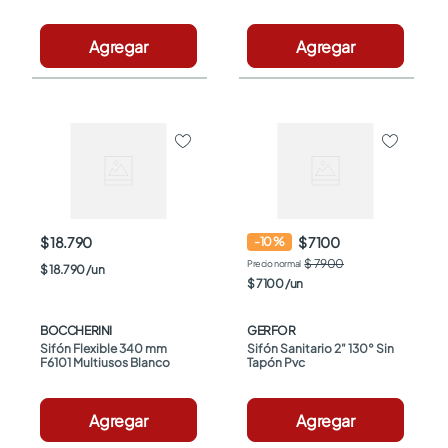
Lavaplatos
Agregar
Agregar
$ 18.790
$ 7100
-
10
%
$ 7900
$
18
.
790
/
un
$
7100
/
un
BOCCHERINI
GERFOR
Sifón Flexible 340 mm 
Sifón Sanitario 2" 130° Sin 
F6101 Multiusos Blanco
Tapón Pvc
Agregar
Agregar