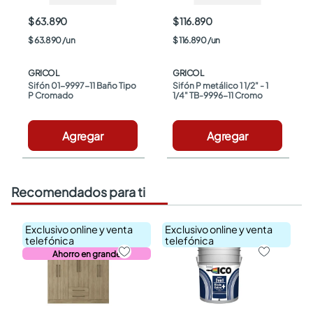
$ 63.890
$ 116.890
$
63
.
890
/
un
$
116
.
890
/
un
GRICOL
GRICOL
Sifón 01-9997-11 Baño Tipo 
Sifón P metálico 1 1/2" - 1 
P Cromado
1/4" TB-9996-11 Cromo
Agregar
Agregar
Recomendados para ti
Exclusivo online y venta
Exclusivo online y venta
telefónica
telefónica
Ahorro en grande