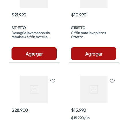
$ 21.990
$ 10.990
STRETTO
STRETTO
Desagüe lavamanos sin 
Sifón para lavaplatos 
rebalse + sifón botella 
Stretto
Stretto
Agregar
Agregar
$ 28.900
$ 15.990
$
15
.
990
/
un