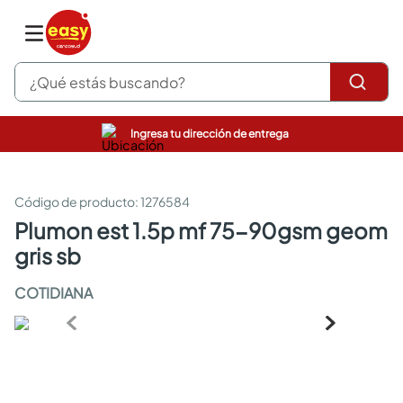
¿Qué estás buscando?
Ingresa tu dirección de entrega
pinturas
closet
cocinas integrales
:
1276584
sanitarios
plumon est 1.5p mf 75-90gsm geom
comedor
gris sb
escritorio
pisos
COTIDIANA
armarios closet
comedores
neveras