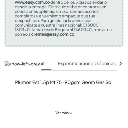
www.easy.com.co
dentro de los 5 días calendario
desde la entrega. El artículo debe encontrarse en
condiciones óptimas: sin uso, con accesorios
completos y en el mismo empaque que fue
despachado. Para gestionar la devolución,
comunícate a nuestra línea nacional: 01 8000
180340, llama desde Bogotá al 746 0340, o envía un
correo a
clientes@easy.com.co
.
Características
Especificaciones Técnicas
Plumon Est 1.5p Mf 75-90gsm Geom Gris Sb
Ver más