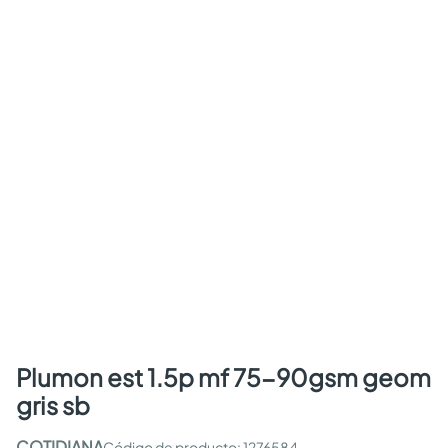
plumon est 1.5p mf 75-90gsm geom
gris sb
COTIDIANA
:
1276584