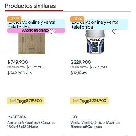
Productos similares
-
37
%
-
17
%
Exclusivo online y venta
Exclusivo online y venta
telefónica
telefónica
Ahorro en grande
$ 749.900
$ 229.900
$ 1.199.900
$ 279.990
$
749
.
900
/
un
$
12
,
15
/
ml
Paga
Paga
$ 719.900
$ 224.900
M+DESIGN
ICO
Armario 6 Puertas 2 Cajones 
Vinilo  ViniliICO Tipo 1 Acrílica 
180x46 x182 Nuez
Blanco x5Galones