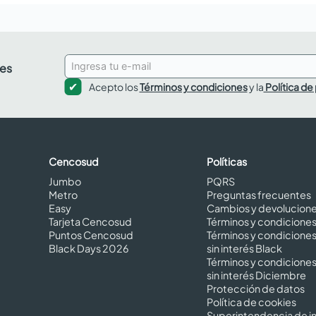
des
Acepto los
Términos y condiciones
y la
Política de
Cencosud
Políticas
Jumbo
PQRS
Metro
Preguntas frecuentes
Easy
Cambios y devolucion
Tarjeta Cencosud
Términos y condicione
Puntos Cencosud
Términos y condicione
Black Days 2026
sin interés Black
Términos y condicione
sin interés Diciembre
Protección de datos
Política de cookies
Superintendencia de in