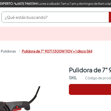
COMPRA CON UN EXPERTO: 📞(601) 7460344
Lunes a sábado 7am a 7 pm y domingos de 8am a 6
¿Qué estás buscando?
pinturas
closet
cocinas integrales
pulidoras
Pulidora de 7" 9071 1300W 110V + 1 disco Skil
sanitarios
comedor
escritorio
pulidora de 7"
pisos
comedores
SKIL
armarios closet
neveras