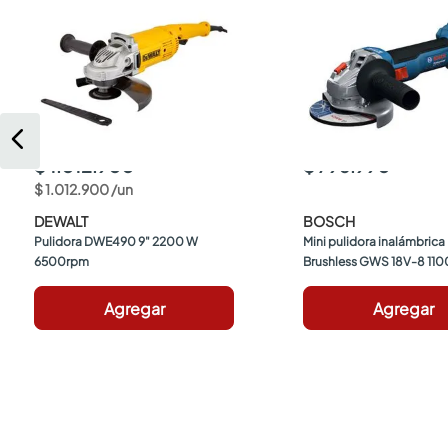
$ 1.012.900
$ 796.990
$
1
.
012
.
900
/
un
DEWALT
BOSCH
Pulidora DWE490 9" 2200 W 
Mini pulidora inalámbrica
6500rpm
Brushless GWS 18V-8 110
115/125 mm + batería 18 V 4
cargador
Agregar
Agregar