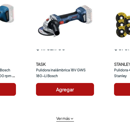
$ 1.752.900
$ 373
TASK
STANLE
 Bosch 
Pulidora inalámbrica 18V GWS 
Pulidora 4
00 rpm 
180-Li Bosch
Stanley
 Ah + 
Agregar
Ver más