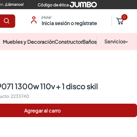
pm.
¡Llámanos!
Código de ética
0
¡Hola!
Inicia sesión o regístrate
Servicios
Muebles y Decoración
Constructor
Baños
 9071 1300w 110v + 1 disco skil
:
2233740
Agregar al carro