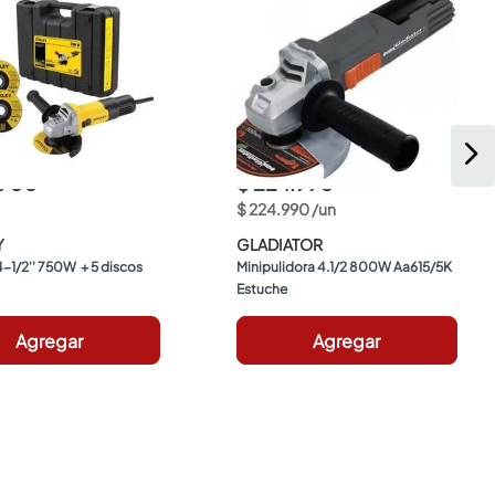
.900
$ 224.990
$
224
.
990
/
un
Y
GLADIATOR
-1/2'' 750W  + 5 discos 
Minipulidora 4.1/2 800W Aa615/5K 
Estuche
Agregar
Agregar