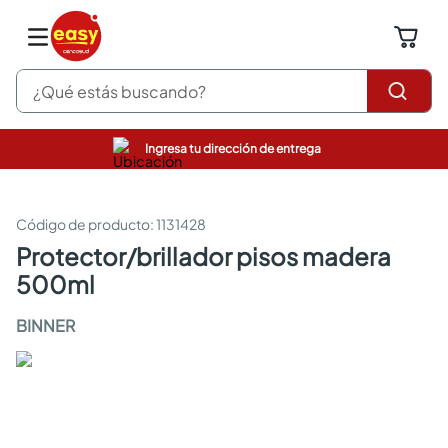
¿Qué estás buscando?
Ingresa tu dirección de entrega
pinturas
closet
cocinas integrales
:
1131428
sanitarios
protector/brillador pisos madera
comedor
500ml
escritorio
pisos
BINNER
armarios closet
comedores
neveras