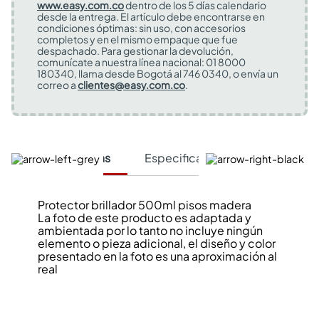
www.easy.com.co
dentro de los 5 días calendario
desde la entrega. El artículo debe encontrarse en
condiciones óptimas: sin uso, con accesorios
completos y en el mismo empaque que fue
despachado. Para gestionar la devolución,
comunícate a nuestra línea nacional: 01 8000
180340, llama desde Bogotá al 746 0340, o envía un
correo a
clientes@easy.com.co
.
Características
Especificaciones Técnicas
Protector brillador 500ml pisos madera
La foto de este producto es adaptada y
ambientada por lo tanto no incluye ningún
elemento o pieza adicional, el diseño y color
presentado en la foto es una aproximación al
real