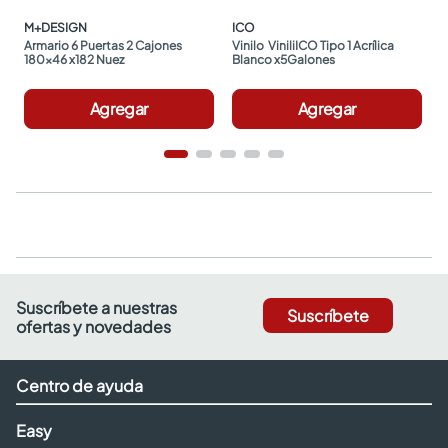
M+DESIGN
ICO
Armario 6 Puertas 2 Cajones 
Vinilo  ViniliICO Tipo 1 Acrílica 
180x46 x182 Nuez
Blanco x5Galones
Agregar
Agregar
Suscríbete a nuestras
Suscríbete
ofertas y novedades
Centro de ayuda
Easy