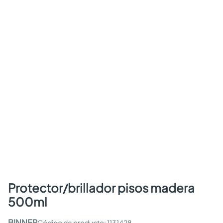
protector/brillador pisos madera
500ml
BINNER
:
1131428