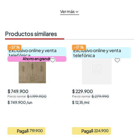
Ver más
Productos similares
-
37
%
-
17
%
Exclusivo online y venta
Exclusivo online y venta
telefónica
telefónica
Ahorro en grande
$ 749.900
$ 229.900
$ 1.199.900
$ 279.990
$
749
.
900
/
un
$
12
,
15
/
ml
Paga
Paga
$ 719.900
$ 224.900