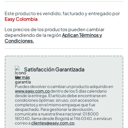
Este producto es vendido, facturado y entregado por
Easy Colombia
Los precios de los productos pueden cambiar
dependiendo de la región
Aplican Términos y
Condiciones.
Satisfacción Garantizada
Ver más
Puedes devolver o cambiar un producto adquirido en
www.easy.com.co
dentro de los 5 días calendario
desde la entrega. El artículo debe encontrarse en
condiciones óptimas: sin uso, con accesorios
completos y en el mismo empaque que fue
despachado. Para gestionar la devolución,
comunícate a nuestra línea nacional: 01 8000
180340, llama desde Bogotá al 746 0340, o envía un
correo a
clientes@easy.com.co
.