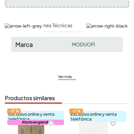
Especificaciones Técnicas
Comentarios y valor
Marca
MODUOFI
Ver más
Productos similares
-
37
%
-
17
%
Exclusivo online y venta
Exclusivo online y venta
telefónica
telefónica
Ahorro en grande