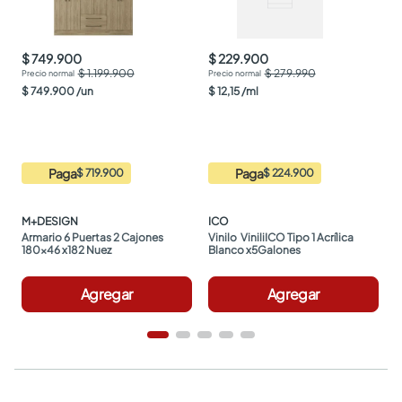
$ 749.900
$ 229.900
$ 1.199.900
$ 279.990
$
749
.
900
/
un
$
12
,
15
/
ml
Paga
Paga
$ 719.900
$ 224.900
M+DESIGN
ICO
Armario 6 Puertas 2 Cajones 
Vinilo  ViniliICO Tipo 1 Acrílica 
180x46 x182 Nuez
Blanco x5Galones
Agregar
Agregar