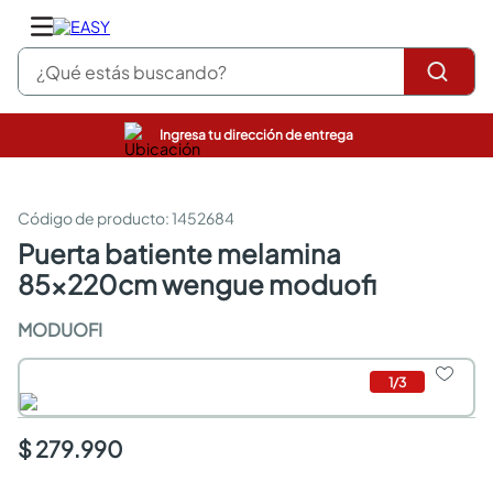
¿Qué estás buscando?
Ingresa tu dirección de entrega
pinturas
closet
cocinas integrales
:
1452684
sanitarios
puerta batiente melamina
comedor
85x220cm wengue moduofi
escritorio
pisos
MODUOFI
armarios closet
comedores
neveras
1
/
3
$ 279.990