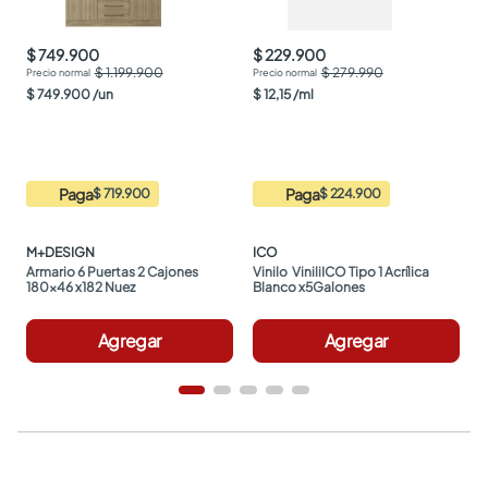
$ 749.900
$ 229.900
$ 1.199.900
$ 279.990
$
749
.
900
/
un
$
12
,
15
/
ml
Paga
Paga
$ 719.900
$ 224.900
M+DESIGN
ICO
Armario 6 Puertas 2 Cajones 
Vinilo  ViniliICO Tipo 1 Acrílica 
180x46 x182 Nuez
Blanco x5Galones
Agregar
Agregar