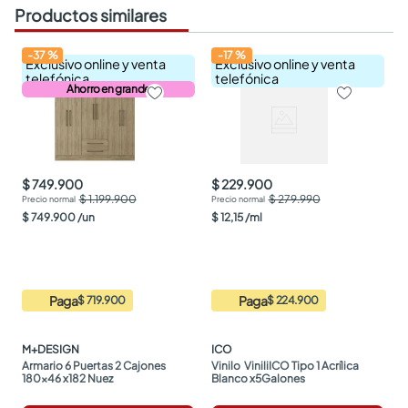
Productos similares
-
37
%
-
17
%
Exclusivo online y venta
Exclusivo online y venta
telefónica
telefónica
Ahorro en grande
$ 749.900
$ 229.900
$ 1.199.900
$ 279.990
$
749
.
900
/
un
$
12
,
15
/
ml
Paga
Paga
$ 719.900
$ 224.900
M+DESIGN
ICO
Armario 6 Puertas 2 Cajones 
Vinilo  ViniliICO Tipo 1 Acrílica 
180x46 x182 Nuez
Blanco x5Galones