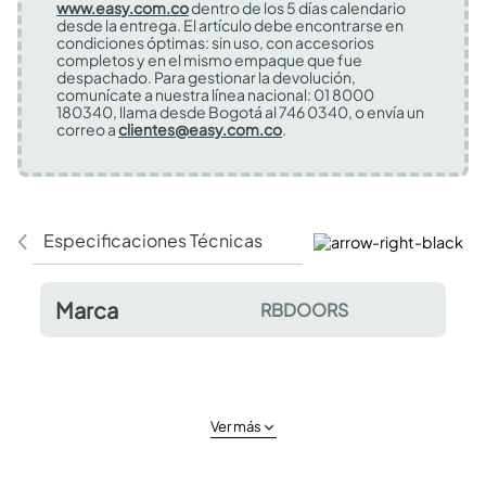
www.easy.com.co
dentro de los 5 días calendario
desde la entrega. El artículo debe encontrarse en
condiciones óptimas: sin uso, con accesorios
completos y en el mismo empaque que fue
despachado. Para gestionar la devolución,
comunícate a nuestra línea nacional: 01 8000
180340, llama desde Bogotá al 746 0340, o envía un
correo a
clientes@easy.com.co
.
Especificaciones Técnicas
Comentarios y valor
Marca
RBDOORS
Ver más