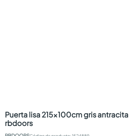
puerta lisa 215x100cm gris antracita
rbdoors
RBDOORS
:
1524889