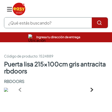
¿Qué estás buscando?
Ingresa tu dirección de entrega
pinturas
closet
cocinas integrales
:
1524889
sanitarios
puerta lisa 215x100cm gris antracita
comedor
rbdoors
escritorio
pisos
RBDOORS
armarios closet
comedores
neveras