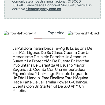
comunícate a nuestra línea nacional: 01 8000
180340, llama desde Bogotá al 746 0340, o envía un
correo a
clientes@easy.com.co
.
Características
Especificaciones Técnicas
La Pulidora Inalambrica Te-Ag 18 Li, Es Una De
Las Más Ligeras De Su Clase, Cuenta Con Un
Mecanismo De Inicio Permite Un Arranque
Suave Y La Protección De Puesta En Marcha
Involuntaria Le Garantiza Al Usuario Mayor
Seguridad. Cuenta Con Una Empuñadura
Ergonómica Y Un Mango Flexible Logrando
Un Fácil Manejo. Para Finalizar Esta Máquina
Hace Parte De La Familia Power X-Change.
Cuenta Con Un Starter Kit De 3.0 Ah Y Un
Maletín.