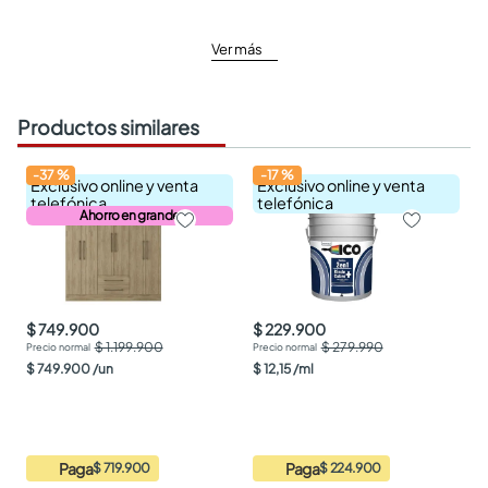
Ver más
Productos similares
-
37
%
-
17
%
Exclusivo online y venta
Exclusivo online y venta
telefónica
telefónica
Ahorro en grande
$ 749.900
$ 229.900
$ 1.199.900
$ 279.990
$
749
.
900
/
un
$
12
,
15
/
ml
Paga
Paga
$ 719.900
$ 224.900