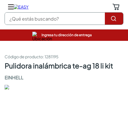
¿Qué estás buscando?
Ingresa tu dirección de entrega
pinturas
closet
cocinas integrales
:
1281195
sanitarios
pulidora inalámbrica te-ag 18 li kit
comedor
escritorio
EINHELL
pisos
armarios closet
comedores
neveras