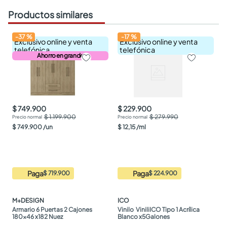
Productos similares
-
37
%
-
17
%
Exclusivo online y venta
Exclusivo online y venta
telefónica
telefónica
Ahorro en grande
$ 749.900
$ 229.900
$ 1.199.900
$ 279.990
$
749
.
900
/
un
$
12
,
15
/
ml
Paga
Paga
$ 719.900
$ 224.900
M+DESIGN
ICO
Armario 6 Puertas 2 Cajones 
Vinilo  ViniliICO Tipo 1 Acrílica 
180x46 x182 Nuez
Blanco x5Galones