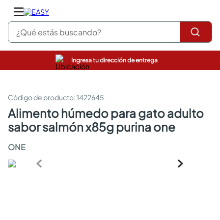
¿Qué estás buscando?
Ingresa tu dirección de entrega
pinturas
closet
cocinas integrales
:
1422645
sanitarios
alimento húmedo para gato adulto
comedor
sabor salmón x85g purina one
escritorio
pisos
ONE
armarios closet
comedores
neveras