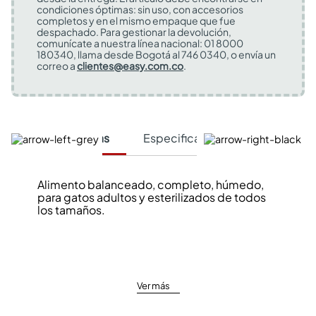
condiciones óptimas: sin uso, con accesorios
completos y en el mismo empaque que fue
despachado. Para gestionar la devolución,
comunícate a nuestra línea nacional: 01 8000
180340, llama desde Bogotá al 746 0340, o envía un
correo a
clientes@easy.com.co
.
Características
Especificaciones Técnicas
Alimento balanceado, completo, húmedo,
para gatos adultos y esterilizados de todos
los tamaños.
Ver más