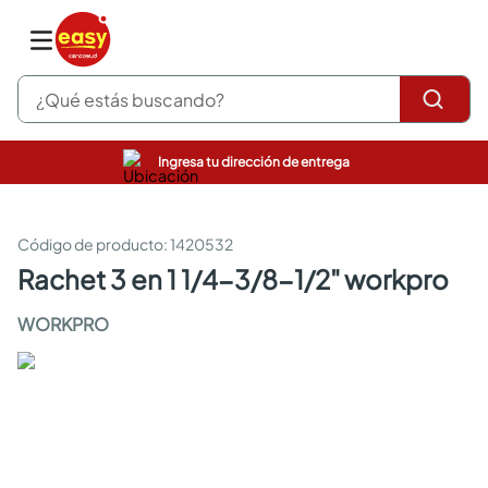
¿Qué estás buscando?
Ingresa tu dirección de entrega
pinturas
closet
cocinas integrales
:
1420532
sanitarios
rachet 3 en 1 1/4-3/8-1/2" workpro
comedor
escritorio
WORKPRO
pisos
armarios closet
comedores
neveras