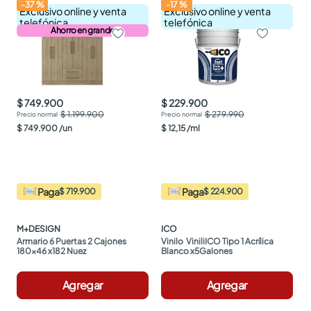
-
37
%
-
17
%
Exclusivo online y venta
Exclusivo online y venta
telefónica
telefónica
Ahorro en grande
$ 749.900
$ 229.900
$ 1.199.900
$ 279.990
$
749
.
900
/
un
$
12
,
15
/
ml
Paga
Paga
$ 719.900
$ 224.900
M+DESIGN
ICO
Armario 6 Puertas 2 Cajones 
Vinilo  ViniliICO Tipo 1 Acrílica 
180x46 x182 Nuez
Blanco x5Galones
Agregar
Agregar