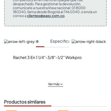
despachado. Para gestionar la devolución,
comunícate a nuestra línea nacional: 01 8000
180340, llama desde Bogotá al 746 0340, o envía un
correo a
clientes@easy.com.co
.
Características
Especificaciones Técnicas
Rachet 3 En 1 1/4"-3/8"-1/2" Workpro
Ver más
Productos similares