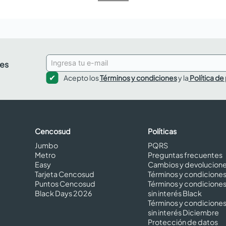
des
Acepto los
Términos y condiciones
y la
Política de
Cencosud
Políticas
Jumbo
PQRS
Metro
Preguntas frecuentes
Easy
Cambios y devolucion
Tarjeta Cencosud
Términos y condicione
Puntos Cencosud
Términos y condicione
Black Days 2026
sin interés Black
Términos y condicione
sin interés Diciembre
Protección de datos