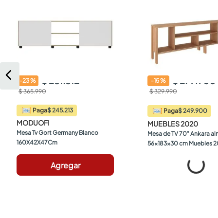
$ 281.812
$ 279.900
-
23
%
-
15
%
$ 365.990
$ 329.990
$ 245.213
Paga
$ 249.900
Paga
MODUOFI
MUEBLES 2020
Mesa Tv Gort Germany Blanco 
Mesa de TV 70" Ankara al
160X42X47Cm
56x183x30 cm Muebles 
Agregar