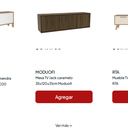
$ 349.900
$ 517
MODUOFI
RTA
Mesa TV Jack caramelo 
Mueble TV
mendra 
35x120x31cm Moduofi
RTA
2020
Agregar
Ver más