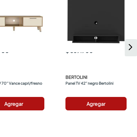
.900
$ 369.900
BERTOLINI
 70'' Vance capri/fresno 
Panel TV 42'' negro Bertolini
Agregar
Agregar