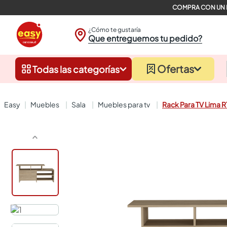
¿Cómo te gustaría
Que entreguemos tu pedido?
Ofertas
Todas las categorías
muebles
sala
muebles para tv
Rack Para TV Lima 