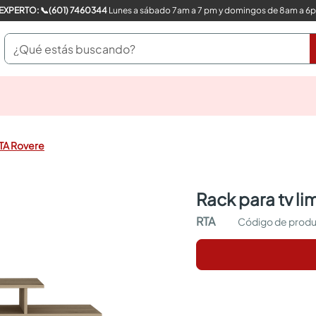
COMPRA CON UN EXPERTO: 📞(601) 7460344
Lunes a sábado 7am a 7 pm y domingos de 8am a 6
¿Qué estás buscando?
pinturas
closet
cocinas integrales
RTA Rovere
sanitarios
comedor
escritorio
rack para tv li
pisos
armarios closet
RTA
comedores
neveras