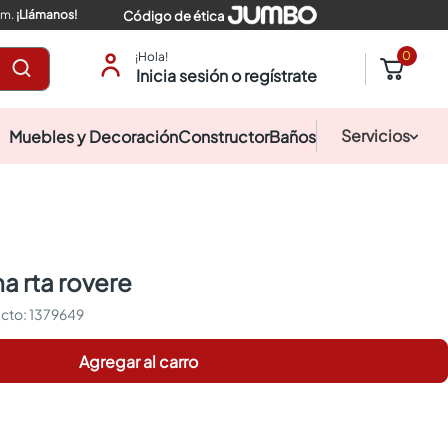
pm.
¡Llámanos!
Código de ética
0
¡Hola!
Inicia sesión o regístrate
Servicios
Muebles y Decoración
Constructor
Baños
ma rta rovere
:
1379649
Agregar al carro