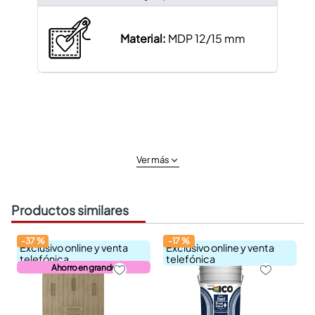
Material:
MDP 12/15 mm
Ver más
Productos similares
-
37
%
-
17
%
Exclusivo online y venta
Exclusivo online y venta
telefónica
telefónica
Ahorro en grande