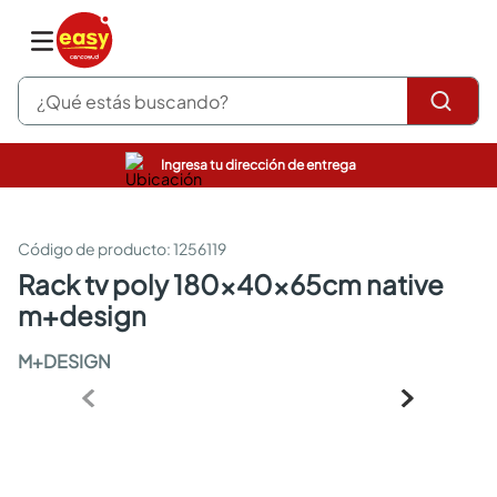
¿Qué estás buscando?
Ingresa tu dirección de entrega
pinturas
closet
cocinas integrales
:
1256119
sanitarios
rack tv poly 180x40x65cm native
comedor
m+design
escritorio
pisos
M+DESIGN
armarios closet
comedores
neveras