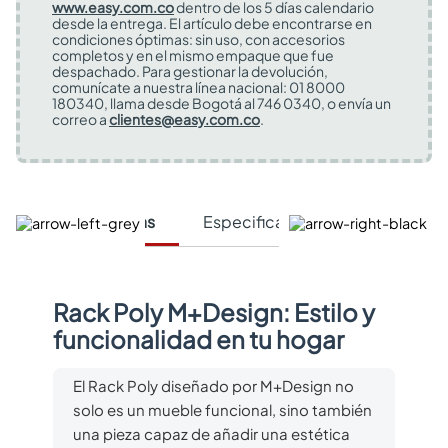
www.easy.com.co
dentro de los 5 días calendario
desde la entrega. El artículo debe encontrarse en
condiciones óptimas: sin uso, con accesorios
completos y en el mismo empaque que fue
despachado. Para gestionar la devolución,
comunícate a nuestra línea nacional: 01 8000
180340, llama desde Bogotá al 746 0340, o envía un
correo a
clientes@easy.com.co
.
Características
Especificaciones Técnicas
Rack Poly M+Design: Estilo y
funcionalidad en tu hogar
El Rack Poly diseñado por M+Design no
solo es un mueble funcional, sino también
una pieza capaz de añadir una estética