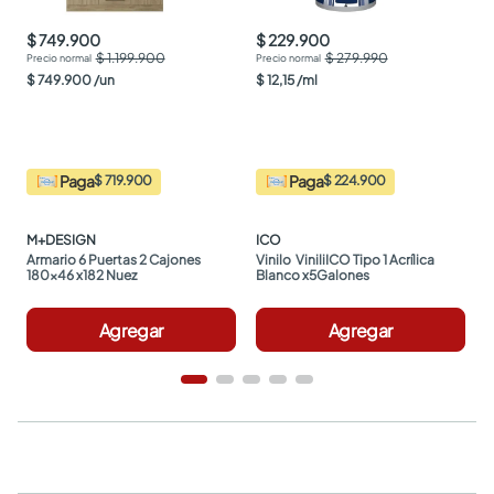
$ 749.900
$ 229.900
$ 1.199.900
$ 279.990
$
749
.
900
/
un
$
12
,
15
/
ml
Paga
Paga
$ 719.900
$ 224.900
M+DESIGN
ICO
Armario 6 Puertas 2 Cajones 
Vinilo  ViniliICO Tipo 1 Acrílica 
180x46 x182 Nuez
Blanco x5Galones
Agregar
Agregar