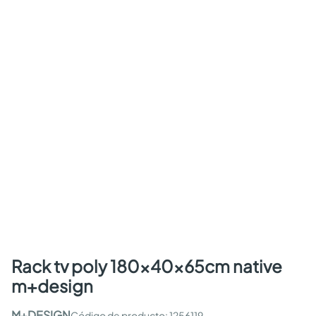
rack tv poly 180x40x65cm native
m+design
M+DESIGN
:
1256119