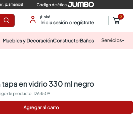
pm.
¡Llámanos!
Código de ética
0
¡Hola!
Inicia sesión o regístrate
Servicios
Muebles y Decoración
Constructor
Baños
n tapa en vidrio 330 ml negro
:
1264509
Agregar al carro