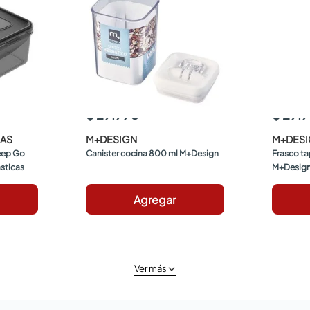
$ 29.990
$ 29.
CAS
M+DESIGN
M+DES
ep Go 
Canister cocina 800 ml M+Design
Frasco ta
sticas
M+Desig
Agregar
Ver más