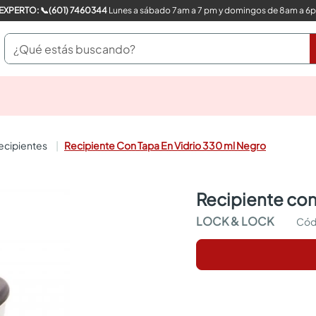
COMPRA CON UN EXPERTO: 📞(601) 7460344
Lunes a sábado 7am a 7 pm y domingos de 8am a 6
¿Qué estás buscando?
pinturas
closet
cocinas integrales
recipientes
Recipiente Con Tapa En Vidrio 330 ml Negro
sanitarios
comedor
escritorio
recipiente co
pisos
armarios closet
LOCK & LOCK
comedores
neveras