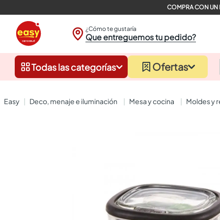
¿Cómo te gustaría
Que entreguemos tu pedido?
Ofertas
Todas las categorías
deco, menaje e iluminación
mesa y cocina
moldes y 