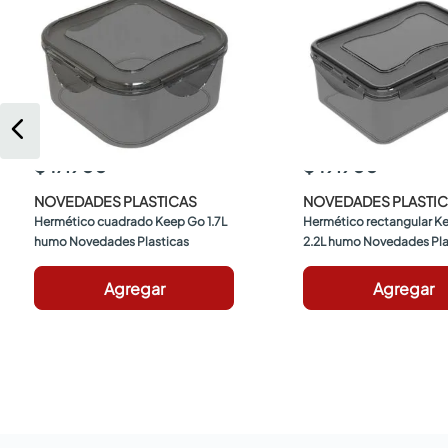
$ 17.900
$ 19.900
NOVEDADES PLASTICAS
NOVEDADES PLASTI
Hermético cuadrado Keep Go 1.7L 
Hermético rectangular Ke
humo Novedades Plasticas
2.2L humo Novedades Pla
Agregar
Agregar