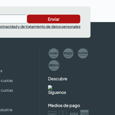
Enviar
 privacidad y de tratamiento de datos personales
es
s
Descubre
s cuotas
s cuotas
Síguenos
Medios de pago
dustria