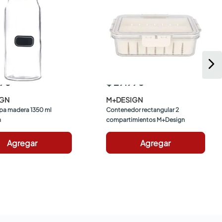
990
$ 29.990
IGN
M+DESIGN
pa madera 1350 ml 
Contenedor rectangular 2 
n
compartimientos M+Design
Agregar
Agregar