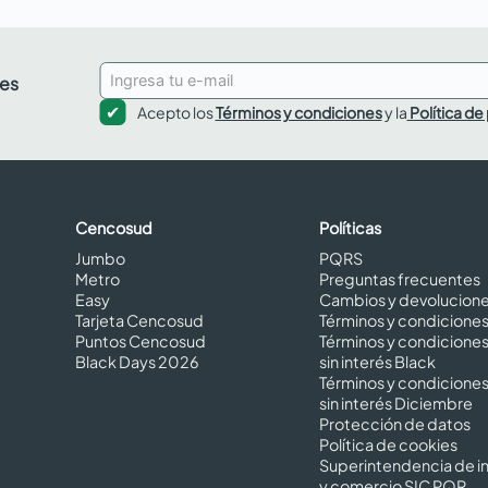
des
Acepto los
Términos y condiciones
y la
Política de
Cencosud
Políticas
Jumbo
PQRS
Metro
Preguntas frecuentes
Easy
Cambios y devolucion
Tarjeta Cencosud
Términos y condicione
Puntos Cencosud
Términos y condicione
Black Days 2026
sin interés Black
Términos y condicione
sin interés Diciembre
Protección de datos
Política de cookies
Superintendencia de in
y comercio SIC PQR