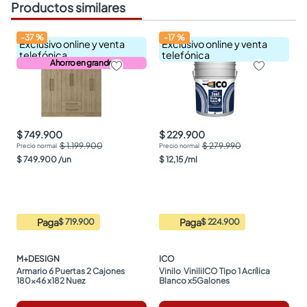
Productos similares
-
37
%
-
17
%
Exclusivo online y venta
Exclusivo online y venta
telefónica
telefónica
Ahorro en grande
$ 749.900
$ 229.900
$ 1.199.900
$ 279.990
$
749
.
900
/
un
$
12
,
15
/
ml
Paga
Paga
$ 719.900
$ 224.900
M+DESIGN
ICO
Armario 6 Puertas 2 Cajones 
Vinilo  ViniliICO Tipo 1 Acrílica 
180x46 x182 Nuez
Blanco x5Galones