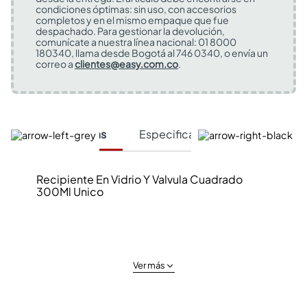
condiciones óptimas: sin uso, con accesorios
completos y en el mismo empaque que fue
despachado. Para gestionar la devolución,
comunícate a nuestra línea nacional: 01 8000
180340, llama desde Bogotá al 746 0340, o envía un
correo a
clientes@easy.com.co
.
Características
Especificaciones Técnicas
Recipiente En Vidrio Y Valvula Cuadrado
300Ml Unico
Ver más