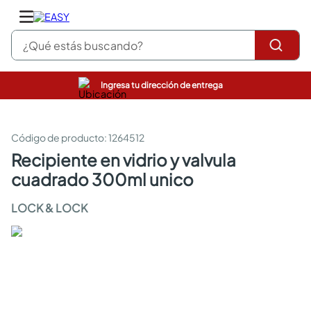
¿Qué estás buscando?
Ingresa tu dirección de entrega
pinturas
closet
cocinas integrales
:
1264512
sanitarios
recipiente en vidrio y valvula
comedor
cuadrado 300ml unico
escritorio
pisos
LOCK & LOCK
armarios closet
comedores
neveras