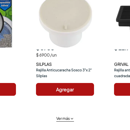
$ 6900
$ 22.
$
6900
/
un
SILPLAS
GRIVAL
Rejilla Anticucaracha Sosco 3"x 2" 
Rejilla a
Silplas
cuadrada 
Agregar
Ver más