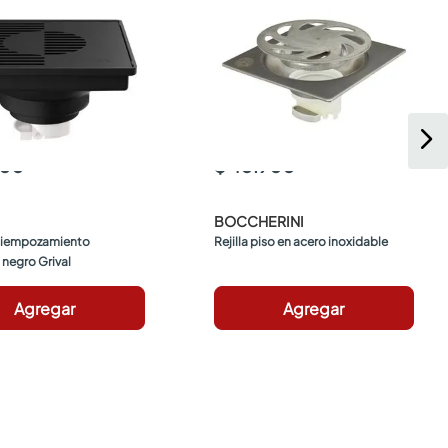
900
$ 40.900
BOCCHERINI
ntiempozamiento 
Rejilla piso en acero inoxidable
negro Grival
Agregar
Agregar