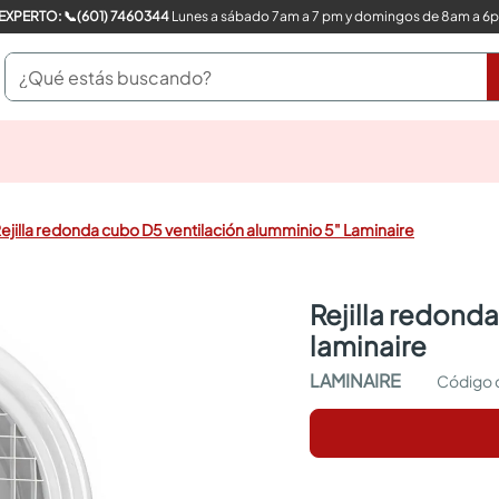
COMPRA CON UN EXPERTO: 📞(601) 7460344
Lunes a sábado 7am a 7 pm y domingos de 8am a 6
¿Qué estás buscando?
pinturas
closet
cocinas integrales
ejilla redonda cubo D5 ventilación alumminio 5" Laminaire
sanitarios
comedor
escritorio
rejilla redonda cubo d5 ventilación alumminio 5"
pisos
laminaire
armarios closet
comedores
LAMINAIRE
neveras