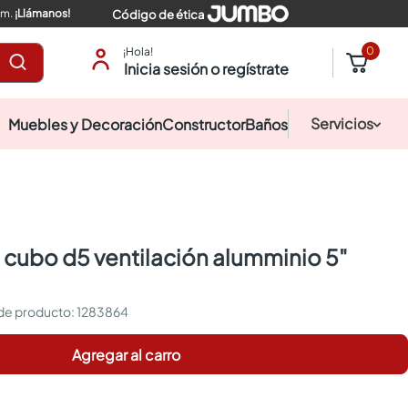
pm.
¡Llámanos!
Código de ética
0
¡Hola!
Inicia sesión o regístrate
Servicios
Muebles y Decoración
Constructor
Baños
:
1283864
Agregar al carro