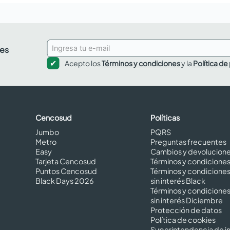
des
Acepto los
Términos y condiciones
y la
Política de
Cencosud
Políticas
Jumbo
PQRS
Metro
Preguntas frecuentes
Easy
Cambios y devolucion
Tarjeta Cencosud
Términos y condicione
Puntos Cencosud
Términos y condicione
Black Days 2026
sin interés Black
Términos y condicione
sin interés Diciembre
Protección de datos
Política de cookies
Superintendencia de in