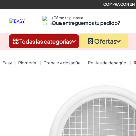
¿Cómo te gustaría
Que entreguemos tu pedido?
Ofertas
Todas las categorías
plomería
drenaje y desagüe
rejillas de desagüe
R