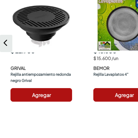
$ 22.900
$ 15.600
$
15
.
600
/
un
GRIVAL
BEMOR
Rejilla antiempozamiento redonda 
Rejilla Lavaplatos 4"
negro Grival
Agregar
Agregar