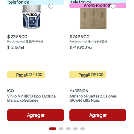
telefónica
telefónica
Ahorro en grande
$ 229.900
$ 749.900
$ 279.990
$ 1.199.900
$
12
,
15
/
ml
$
749
.
900
/
un
Paga
Paga
$ 224.900
$ 719.900
ICO
M+DESIGN
Vinilo  ViniliICO Tipo 1 Acrílica 
Armario 6 Puertas 2 Cajones 
Blanco x5Galones
180x46 x182 Nuez
Agregar
Agregar