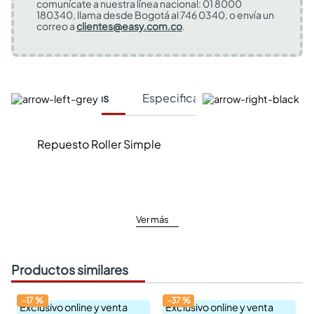
comunícate a nuestra línea nacional: 01 8000
180340, llama desde Bogotá al 746 0340, o envía un
correo a
clientes@easy.com.co
.
Características
Especificaciones Técnicas
Repuesto Roller Simple
Ver más
Productos similares
-
17
%
-
37
%
Exclusivo online y venta
Exclusivo online y venta