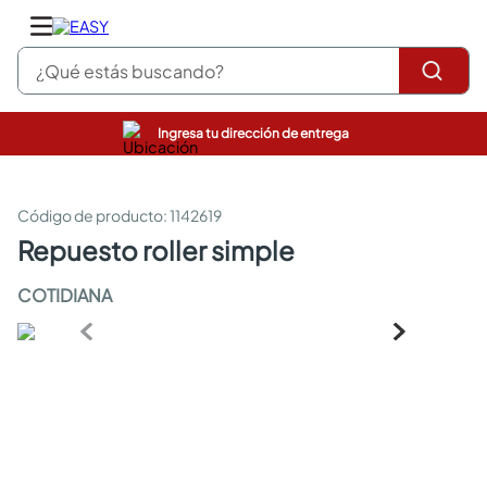
¿Qué estás buscando?
Ingresa tu dirección de entrega
pinturas
closet
cocinas integrales
:
1142619
sanitarios
repuesto roller simple
comedor
escritorio
COTIDIANA
pisos
armarios closet
comedores
neveras