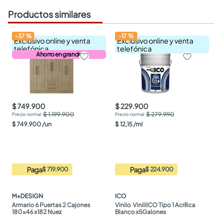
Productos similares
-
37
%
-
17
%
Exclusivo online y venta
Exclusivo online y venta
telefónica
telefónica
Ahorro en grande
$ 749.900
$ 229.900
$ 1.199.900
$ 279.990
$
749
.
900
/
un
$
12
,
15
/
ml
Paga
Paga
$ 719.900
$ 224.900
M+DESIGN
ICO
Armario 6 Puertas 2 Cajones 
Vinilo  ViniliICO Tipo 1 Acrílica 
180x46 x182 Nuez
Blanco x5Galones