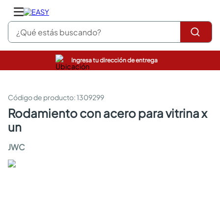
¿Qué estás buscando?
Ingresa tu dirección de entrega
pinturas
closet
cocinas integrales
:
1309299
sanitarios
rodamiento con acero para vitrina x
comedor
un
escritorio
pisos
JWC
armarios closet
comedores
neveras