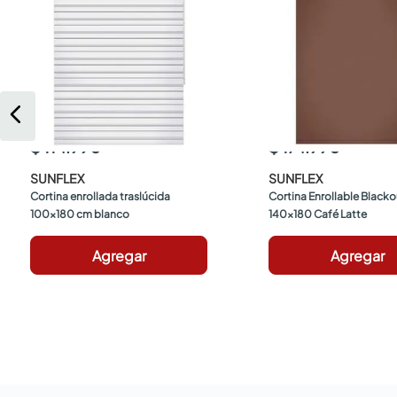
$ 114.990
$ 174.990
SUNFLEX
SUNFLEX
Cortina enrollada traslúcida 
Cortina Enrollable Blacko
100x180 cm blanco
140x180 Café Latte
Agregar
Agregar