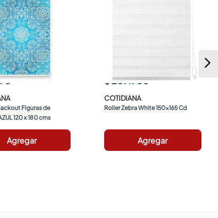
990
$ 209.900
ANA
COTIDIANA
lackout Figuras de 
Roller Zebra White 150x165 Cd
ZUL 120 x 180 cms
Agregar
Agregar