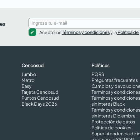
des
Acepto los
Términos y condiciones
y la
Política de
Cencosud
Políticas
Jumbo
PQRS
Metro
Preguntas frecuentes
Easy
Cambios y devolucion
Tarjeta Cencosud
Términos y condicione
Puntos Cencosud
Términos y condicione
Black Days 2026
sin interés Black
Términos y condicione
sin interés Diciembre
Protección de datos
Política de cookies
Superintendencia de in
y comercio SIC PQR