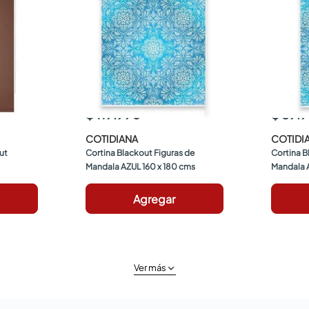
$ 119.990
$ 89.
COTIDIANA
COTIDI
ut 
Cortina Blackout Figuras de 
Cortina B
Mandala AZUL 160 x 180 cms
Mandala A
Agregar
Ver más