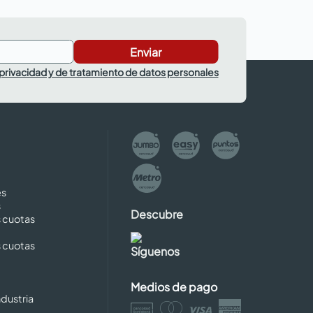
Enviar
 privacidad y de tratamiento de datos personales
es
s
Descubre
s cuotas
s cuotas
Síguenos
Medios de pago
dustria