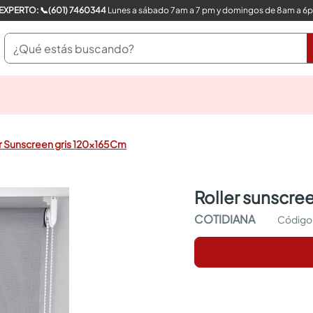
COMPRA CON UN EXPERTO: 📞(601) 7460344
Lunes a sábado 7am a 7 pm y domingos de 8am a 6
¿Qué estás buscando?
pinturas
closet
cocinas integrales
r Sunscreen gris 120x165Cm
sanitarios
comedor
escritorio
roller sunscr
pisos
armarios closet
COTIDIANA
comedores
neveras