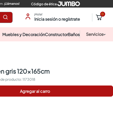
pm.
¡Llámanos!
Código de ética
0
¡Hola!
Inicia sesión o regístrate
Servicios
Muebles y Decoración
Constructor
Baños
een gris 120x165cm
:
1173018
Agregar al carro