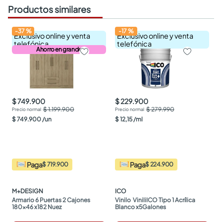
Productos similares
-
37
%
-
17
%
Exclusivo online y venta
Exclusivo online y venta
telefónica
telefónica
Ahorro en grande
$ 749.900
$ 229.900
$ 1.199.900
$ 279.990
$
749
.
900
/
un
$
12
,
15
/
ml
Paga
Paga
$ 719.900
$ 224.900
M+DESIGN
ICO
Armario 6 Puertas 2 Cajones 
Vinilo  ViniliICO Tipo 1 Acrílica 
180x46 x182 Nuez
Blanco x5Galones