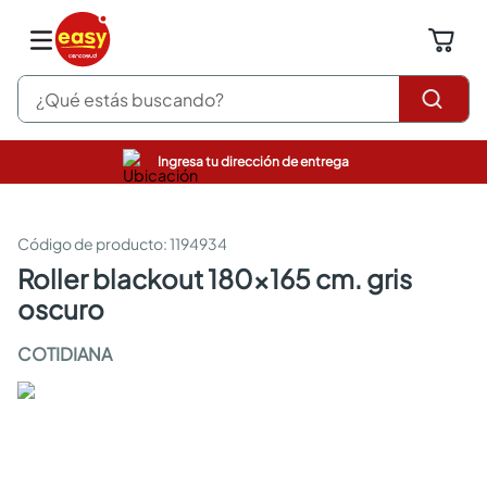
¿Qué estás buscando?
Ingresa tu dirección de entrega
pinturas
closet
cocinas integrales
:
1194934
sanitarios
roller blackout 180x165 cm. gris
comedor
oscuro
escritorio
pisos
COTIDIANA
armarios closet
comedores
neveras