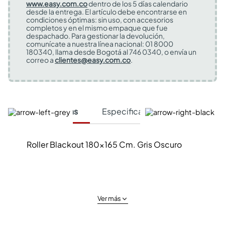
www.easy.com.co
dentro de los 5 días calendario
desde la entrega. El artículo debe encontrarse en
condiciones óptimas: sin uso, con accesorios
completos y en el mismo empaque que fue
despachado. Para gestionar la devolución,
comunícate a nuestra línea nacional: 01 8000
180340, llama desde Bogotá al 746 0340, o envía un
correo a
clientes@easy.com.co
.
Características
Especificaciones Técnicas
Roller Blackout 180x165 Cm. Gris Oscuro
Ver más