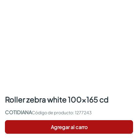
roller zebra white 100x165 cd
COTIDIANA
:
1277243
Agregar al carro