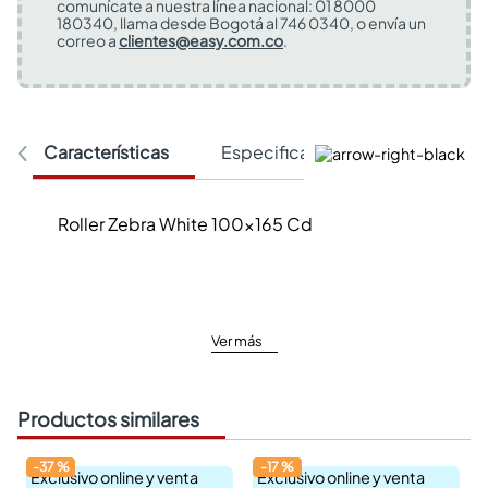
comunícate a nuestra línea nacional: 01 8000
180340, llama desde Bogotá al 746 0340, o envía un
correo a
clientes@easy.com.co
.
Características
Especificaciones Técnicas
Roller Zebra White 100x165 Cd
Ver más
Productos similares
-
37
%
-
17
%
Exclusivo online y venta
Exclusivo online y venta