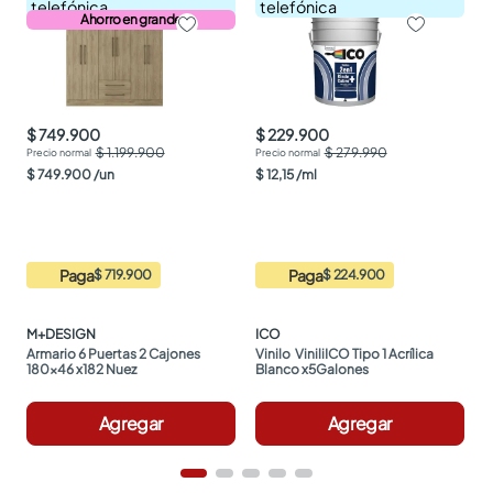
telefónica
telefónica
Ahorro en grande
$ 749.900
$ 229.900
$ 1.199.900
$ 279.990
$
749
.
900
/
un
$
12
,
15
/
ml
Paga
Paga
$ 719.900
$ 224.900
M+DESIGN
ICO
Armario 6 Puertas 2 Cajones 
Vinilo  ViniliICO Tipo 1 Acrílica 
180x46 x182 Nuez
Blanco x5Galones
Agregar
Agregar