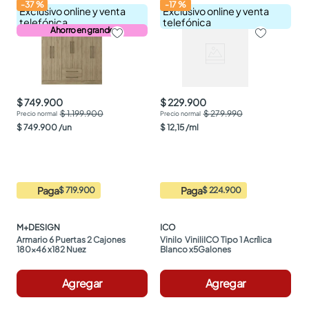
-
37
%
-
17
%
Exclusivo online y venta
Exclusivo online y venta
telefónica
telefónica
Ahorro en grande
$ 749.900
$ 229.900
$ 1.199.900
$ 279.990
$
749
.
900
/
un
$
12
,
15
/
ml
Paga
Paga
$ 719.900
$ 224.900
M+DESIGN
ICO
Armario 6 Puertas 2 Cajones 
Vinilo  ViniliICO Tipo 1 Acrílica 
180x46 x182 Nuez
Blanco x5Galones
Agregar
Agregar