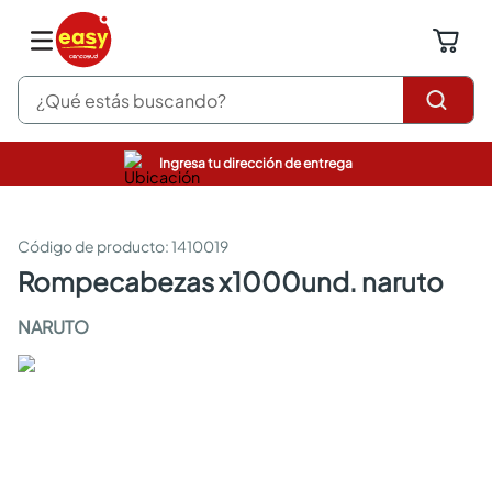
¿Qué estás buscando?
Ingresa tu dirección de entrega
pinturas
closet
cocinas integrales
:
1410019
sanitarios
rompecabezas x1000und. naruto
comedor
escritorio
NARUTO
pisos
armarios closet
comedores
neveras