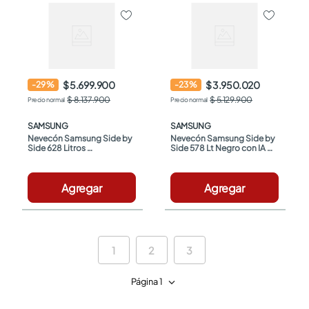
$ 5.699.900
$ 3.950.020
-
29
%
-
23
%
$ 8.137.900
$ 5.129.900
SAMSUNG
SAMSUNG
Nevecón Samsung Side by 
Nevecón Samsung Side by 
Side 628 Litros 
Side 578 Lt Negro con IA 
RS22T5200B1/CO Gris 
RS57DG4100B4CO
Oscuro
Agregar
Agregar
1
2
3
Página 1