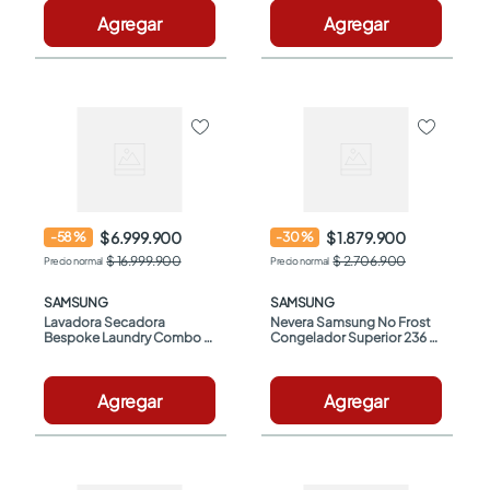
Agregar
Agregar
$ 6.999.900
$ 1.879.900
-
58
%
-
30
%
$ 16.999.900
$ 2.706.900
SAMSUNG
SAMSUNG
Lavadora Secadora 
Nevera Samsung No Frost 
Bespoke Laundry Combo 
Congelador Superior 236 
Samsung 26Kg 
Litros Brutos 
WD26DB8995BZCO
RT22FARADS8/CO Gris
Agregar
Agregar