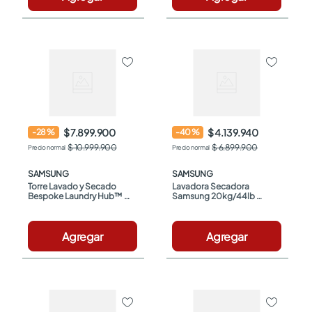
$ 7.899.900
$ 4.139.940
-
28
%
-
40
%
$ 10.999.900
$ 6.899.900
SAMSUNG
SAMSUNG
Torre Lavado y Secado 
Lavadora Secadora 
Bespoke Laundry Hub™ 
Samsung 20kg/44lb 
26/24 Kg con AI 
WD20T6300GP/CO Gris
OptiWash™-Dry
Agregar
Agregar