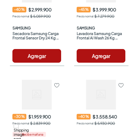
$ 2.999.900
$ 3.999.900
-
40
%
-
45
%
$ 5.059.900
$ 7.279.900
SAMSUNG
SAMSUNG
Secadora Samsung Carga 
Lavadora Samsung Carga 
Frontal Sensor Dry 24 Kg 
Frontal Ai Wash 26 Kg 
DVG24DG8000VCO 
WF26DG8250AVCO Negra
Negra
Agregar
Agregar
$ 1.959.900
$ 3.558.540
-
30
%
-
40
%
$ 2.839.900
$ 5.930.900
Recibe mañana