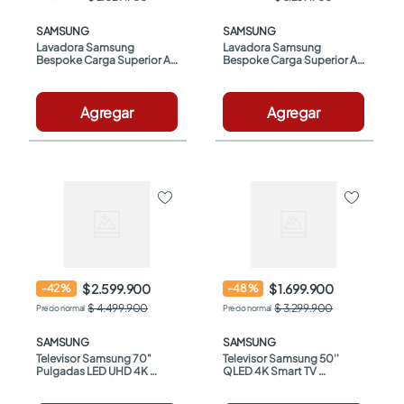
SAMSUNG
SAMSUNG
Lavadora Samsung 
Lavadora Samsung 
Bespoke Carga Superior Ai 
Bespoke Carga Superior Ai 
Wash 13 Kg 
Wash 21 Kg 
WA80F13S5BCO Negra
WA80F21S8BCO Negra
Agregar
Agregar
$ 2.599.900
$ 1.699.900
-
42
%
-
48
%
$ 4.499.900
$ 3.299.900
SAMSUNG
SAMSUNG
Televisor Samsung 70" 
Televisor Samsung 50'' 
Pulgadas LED UHD 4K 
QLED 4K Smart TV 
Smart TV 
QN50Q7FAAKXZL
UN70U8000HKXZL