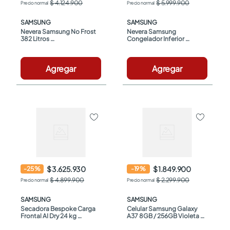
$ 4.124.900
$ 5.999.900
SAMSUNG
SAMSUNG
Nevera Samsung No Frost 
Nevera Samsung 
382 Litros 
Congelador Inferior 
RT38DG6770B1CO Negro
RB50DG6320B1CO 505 Lt 
Negro
Agregar
Agregar
$ 3.625.930
$ 1.849.900
-
25
%
-
19
%
$ 4.899.900
$ 2.299.900
SAMSUNG
SAMSUNG
Secadora Bespoke Carga 
Celular Samsung Galaxy 
Frontal AI Dry 24 kg 
A37 8GB / 256GB Violeta + 
DV90F24UGSCO Gris
Adaptador Ep-72510