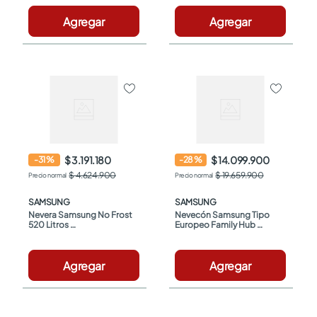
Agregar
Agregar
$ 3.191.180
$ 14.099.900
-
31
%
-
28
%
$ 4.624.900
$ 19.659.900
SAMSUNG
SAMSUNG
Nevera Samsung No Frost 
Nevecón Samsung Tipo 
520 Litros 
Europeo Family Hub 
RT53DG6790B1CO Negro
Bespoke 809 Litros 
RF29DB995012CO Blanco
Agregar
Agregar