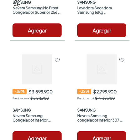
SAMSUNG
SAMSUNG
Nevera Samsung No Frost 
Lavadora Secadora 
Congelador Superior 256 
Samsung 16Kg 
Litros Brutos 
WD16T6000GP/CO Inox
RT25FARADS8/CO Gris
Agregar
Agregar
$ 3.599.900
$ 2.799.900
-
38
%
-
32
%
$ 5.811.900
$ 4.168.900
SAMSUNG
SAMSUNG
Nevera Samsung 
Nevera Samsung 
Congelador Inferior 
congelador inferior 307 
RB45DG6300B1CO 455 Lt 
Litros RB30N4160B1/CO 
Negro
Gris Oscuro
Agregar
Agregar