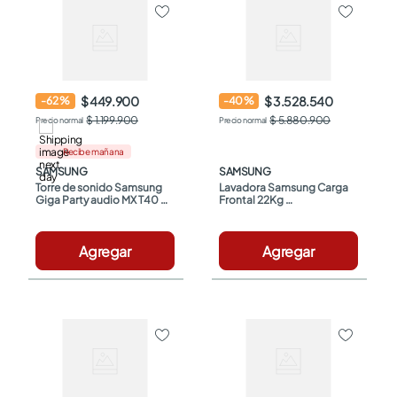
$ 449.900
$ 3.528.540
-
62
%
-
40
%
$ 1.199.900
$ 5.880.900
Recibe mañana
SAMSUNG
SAMSUNG
Torre de sonido Samsung 
Lavadora Samsung Carga 
Giga Party audio MX T40 
Frontal 22Kg 
300W
WF22C6400AP/CO Gris
Agregar
Agregar