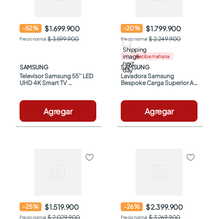
$ 1.699.900
$ 1.799.900
-
52
%
-
20
%
$ 3.599.900
$ 2.249.900
Recibe mañana
SAMSUNG
SAMSUNG
Televisor Samsung 55'' LED 
Lavadora Samsung 
UHD 4K Smart TV 
Bespoke Carga Superior Ai 
UN55U8000FKXZL
Wash 17 Kg 
WA80F17S8BCO Negra
Agregar
Agregar
$ 1.519.900
$ 2.399.900
-
25
%
-
26
%
$ 2.029.900
$ 3.269.900