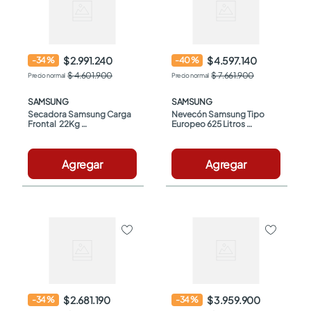
$ 2.991.240
$ 4.597.140
-
34
%
-
40
%
$ 4.601.900
$ 7.661.900
SAMSUNG
SAMSUNG
Secadora Samsung Carga 
Nevecón Samsung Tipo 
Frontal  22Kg 
Europeo 625 Litros 
DVG22C6370P/CO Gris
RF22A4220SG/CO Gris 
Oscuro
Agregar
Agregar
$ 2.681.190
$ 3.959.900
-
34
%
-
34
%