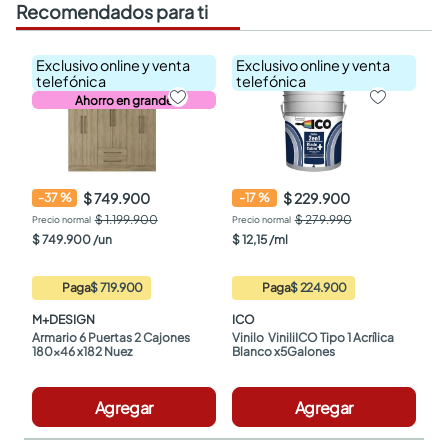
Recomendados para ti
Exclusivo online y venta
Exclusivo online y venta
telefónica
telefónica
Ahorro en grande
$ 749.900
$ 229.900
-
37
%
-
17
%
$ 1.199.900
$ 279.990
$
749
.
900
/
un
$
12
,
15
/
ml
Paga
$ 719.900
Paga
$ 224.900
M+DESIGN
ICO
Armario 6 Puertas 2 Cajones 
Vinilo  ViniliICO Tipo 1 Acrílica 
180x46 x182 Nuez
Blanco x5Galones
Agregar
Agregar