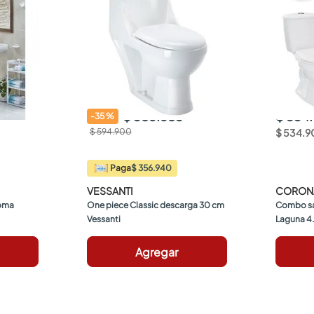
$ 386.685
$ 534
-
35
%
$ 594.900
$
534
.
9
$ 356.940
Paga
VESSANTI
CORON
oma
One piece Classic descarga 30 cm 
Combo san
Vessanti
Laguna 4
Agregar