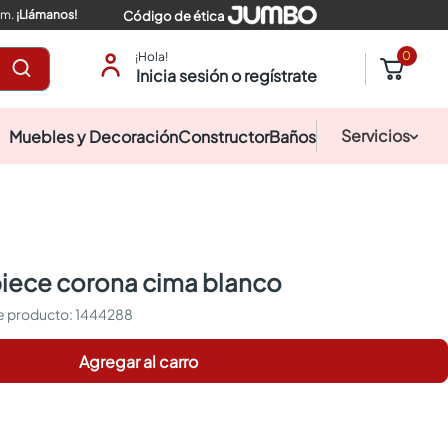
pm.
¡Llámanos!
Código de ética
0
¡Hola!
Inicia sesión o regístrate
Servicios
Muebles y Decoración
Constructor
Baños
 piece corona cima blanco
:
1444288
Agregar al carro