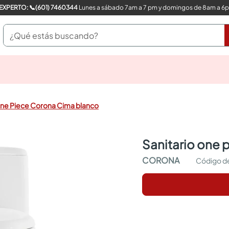
COMPRA CON UN EXPERTO: 📞(601) 7460344
Lunes a sábado 7am a 7 pm y domingos de 8am a 6
¿Qué estás buscando?
pinturas
closet
cocinas integrales
One Piece Corona Cima blanco
sanitarios
comedor
escritorio
sanitario one
pisos
comedores
CORONA
armarios closet
neveras