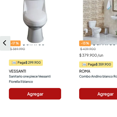
$ 319.900
$ 379.900
-
17
%
-
13
%
$ 389.990
$ 439.900
$
379
.
900
/
un
$ 299.900
Paga
$ 359.900
Paga
VESSANTI
ROMA
Sanitario one piece Vessanti 
Combo Andino blanco R
Fiorella II blanco
Agregar
Agregar