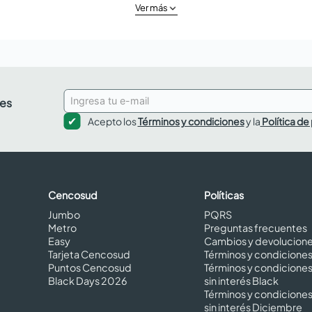
Ver más
des
Acepto los
Términos y condiciones
y la
Política de
Cencosud
Políticas
Jumbo
PQRS
Metro
Preguntas frecuentes
Easy
Cambios y devolucion
Tarjeta Cencosud
Términos y condicione
Puntos Cencosud
Términos y condicione
Black Days 2026
sin interés Black
Términos y condicione
sin interés Diciembre