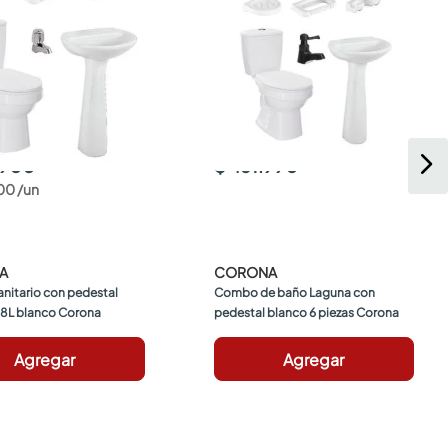
.900
$ 461.990
00
/
un
A
CORONA
itario con pedestal 
Combo de baño Laguna con 
.8L blanco Corona
pedestal blanco 6 piezas Corona
Agregar
Agregar