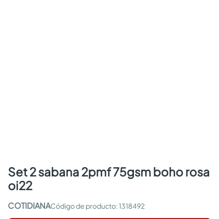
set 2 sabana 2pmf 75gsm boho rosa
oi22
COTIDIANA
:
1318492