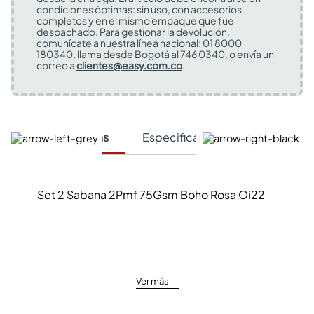
condiciones óptimas: sin uso, con accesorios
completos y en el mismo empaque que fue
despachado. Para gestionar la devolución,
comunícate a nuestra línea nacional: 01 8000
180340, llama desde Bogotá al 746 0340, o envía un
correo a
clientes@easy.com.co
.
Características
Especificaciones Técnicas
Set 2 Sabana 2Pmf 75Gsm Boho Rosa Oi22
Ver más