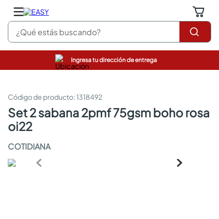
¿Qué estás buscando?
Ingresa tu dirección de entrega
pinturas
closet
cocinas integrales
:
1318492
sanitarios
set 2 sabana 2pmf 75gsm boho rosa
comedor
oi22
escritorio
pisos
COTIDIANA
comedores
armarios closet
neveras