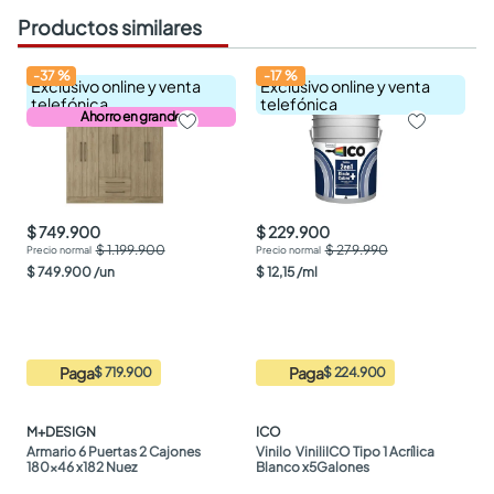
Productos similares
-
37
%
-
17
%
Exclusivo online y venta
Exclusivo online y venta
telefónica
telefónica
Ahorro en grande
$ 749.900
$ 229.900
$ 1.199.900
$ 279.990
$
749
.
900
/
un
$
12
,
15
/
ml
Paga
Paga
$ 719.900
$ 224.900
M+DESIGN
ICO
Armario 6 Puertas 2 Cajones 
Vinilo  ViniliICO Tipo 1 Acrílica 
180x46 x182 Nuez
Blanco x5Galones