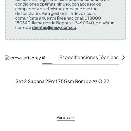
condiciones óptimas: sin uso, con accesorios
completos y en el mismo empaque que fue
despachado. Para gestionar la devolución,
comunícate a nuestra línea nacional: 01 8000
180340, llama desde Bogotá al 746 0340, o envía un
correo a
clientes@easy.com.co
.
Características
Especificaciones Técnicas
Set 2 Sabana 2Pmf 75Gsm Rombo Az Oi22
Ver más