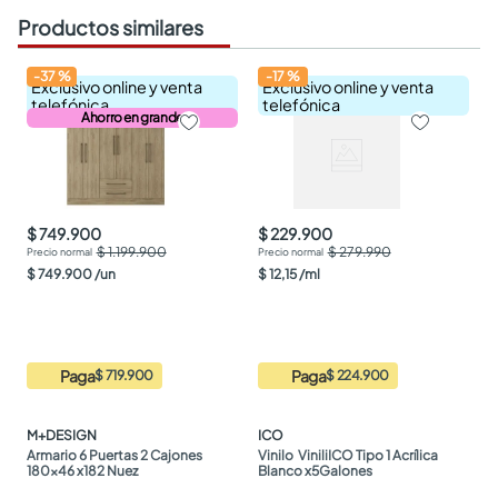
Productos similares
-
37
%
-
17
%
Exclusivo online y venta
Exclusivo online y venta
telefónica
telefónica
Ahorro en grande
$ 749.900
$ 229.900
$ 1.199.900
$ 279.990
$
749
.
900
/
un
$
12
,
15
/
ml
Paga
Paga
$ 719.900
$ 224.900
M+DESIGN
ICO
Armario 6 Puertas 2 Cajones 
Vinilo  ViniliICO Tipo 1 Acrílica 
180x46 x182 Nuez
Blanco x5Galones