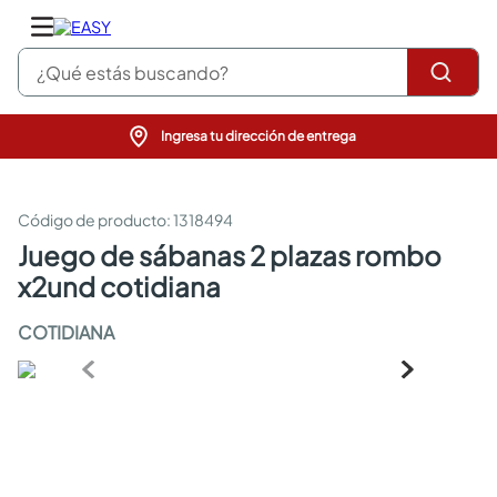
¿Qué estás buscando?
Ingresa tu dirección de entrega
pinturas
closet
cocinas integrales
:
1318494
sanitarios
juego de sábanas 2 plazas rombo
comedor
x2und cotidiana
escritorio
pisos
COTIDIANA
comedores
armarios closet
neveras