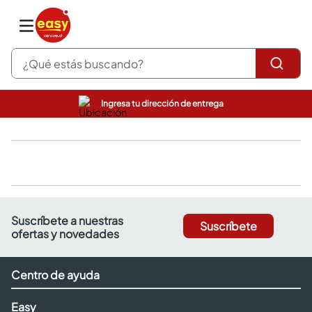
¿Qué estás buscando?
Ingresa tu dirección de entrega
pinturas
closet
cocinas integrales
sanitarios
comedor
escritorio
pisos
Suscríbete a nuestras
Suscríbete
comedores
ofertas y novedades
armarios closet
neveras
Centro de ayuda
Easy