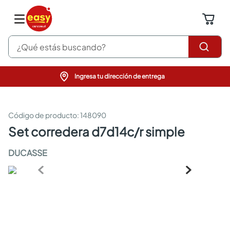
¿Qué estás buscando?
Ingresa tu dirección de entrega
pinturas
closet
cocinas integrales
:
148090
sanitarios
set corredera d7d14c/r simple
comedor
escritorio
DUCASSE
pisos
comedores
armarios closet
neveras