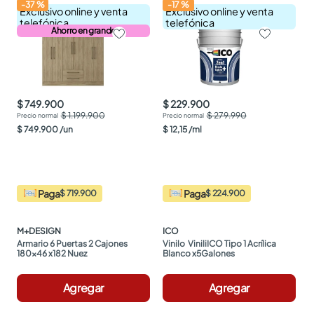
-
37
%
-
17
%
Exclusivo online y venta
Exclusivo online y venta
telefónica
telefónica
Ahorro en grande
$ 749.900
$ 229.900
$ 1.199.900
$ 279.990
$
749
.
900
/
un
$
12
,
15
/
ml
Paga
Paga
$ 719.900
$ 224.900
M+DESIGN
ICO
Armario 6 Puertas 2 Cajones 
Vinilo  ViniliICO Tipo 1 Acrílica 
180x46 x182 Nuez
Blanco x5Galones
Agregar
Agregar