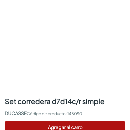
set corredera d7d14c/r simple
DUCASSE
:
148090
Agregar al carro