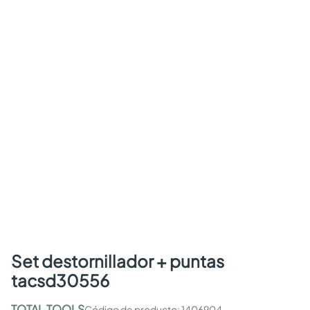
set destornillador + puntas
tacsd30556
TOTAL TOOLS
:
1406904