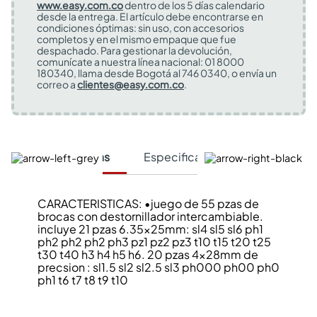
www.easy.com.co
dentro de los 5 días calendario
desde la entrega. El artículo debe encontrarse en
condiciones óptimas: sin uso, con accesorios
completos y en el mismo empaque que fue
despachado. Para gestionar la devolución,
comunícate a nuestra línea nacional: 01 8000
180340, llama desde Bogotá al 746 0340, o envía un
correo a
clientes@easy.com.co
.
Características
Especificaciones Técnicas
CARACTERISTICAS: •juego de 55 pzas de
brocas con destornillador intercambiable.
incluye 21 pzas 6.35x25mm: sl4 sl5 sl6 ph1
ph2 ph2 ph2 ph3 pz1 pz2 pz3 t10 t15 t20 t25
t30 t40 h3 h4 h5 h6. 20 pzas 4x28mm de
precsion : sl1.5 sl2 sl2.5 sl3 ph000 ph00 ph0
ph1 t6 t7 t8 t9 t10