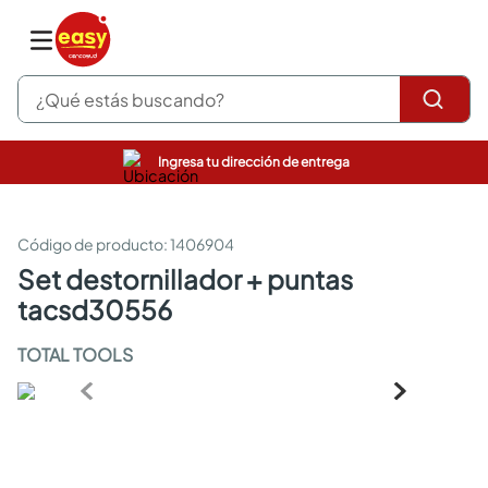
¿Qué estás buscando?
Ingresa tu dirección de entrega
pinturas
closet
cocinas integrales
:
1406904
sanitarios
set destornillador + puntas
comedor
tacsd30556
escritorio
pisos
TOTAL TOOLS
armarios closet
comedores
neveras