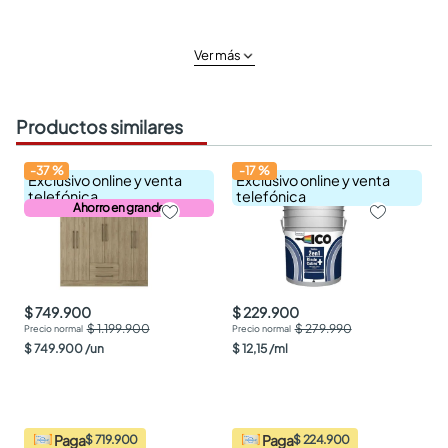
Ver más
Productos similares
-
37
%
-
17
%
Exclusivo online y venta
Exclusivo online y venta
telefónica
telefónica
Ahorro en grande
$ 749.900
$ 229.900
$ 1.199.900
$ 279.990
$
749
.
900
/
un
$
12
,
15
/
ml
Paga
Paga
$ 719.900
$ 224.900