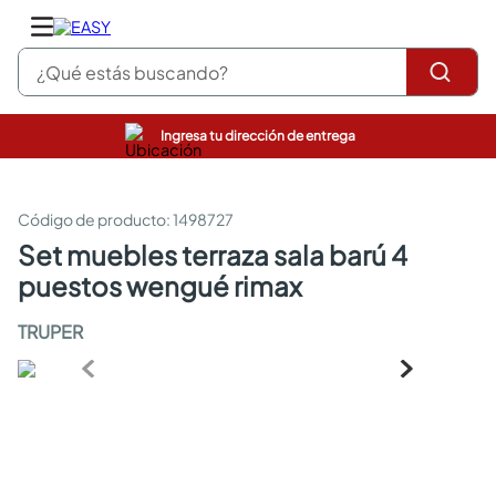
¿Qué estás buscando?
Ingresa tu dirección de entrega
pinturas
closet
cocinas integrales
:
1498727
sanitarios
set muebles terraza sala barú 4
comedor
puestos wengué rimax
escritorio
pisos
TRUPER
armarios closet
comedores
neveras