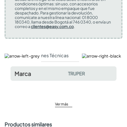
condiciones óptimas: sin uso, con accesorios
completos y en el mismo empaque que fue
despachado. Para gestionar la devolución,
comunícate a nuestra línea nacional: 01 8000
180340, llama desde Bogotá al 746 0340, o envía un
correo a
clientes@easy.com.co
.
Especificaciones Técnicas
Comentarios y valor
Marca
TRUPER
Ver más
Productos similares