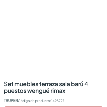
set muebles terraza sala barú 4
puestos wengué rimax
TRUPER
:
1498727