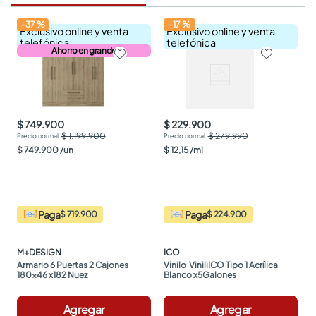
-
37
%
-
17
%
Exclusivo online y venta
Exclusivo online y venta
telefónica
telefónica
Ahorro en grande
$ 749.900
$ 229.900
$ 1.199.900
$ 279.990
$
749
.
900
/
un
$
12
,
15
/
ml
Paga
Paga
$ 719.900
$ 224.900
M+DESIGN
ICO
Armario 6 Puertas 2 Cajones 
Vinilo  ViniliICO Tipo 1 Acrílica 
180x46 x182 Nuez
Blanco x5Galones
Agregar
Agregar