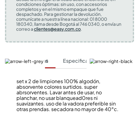
condiciones óptimas: sin uso, con accesorios
completos y en el mismo empaque que fue
despachado. Para gestionar la devolución,
comunícate a nuestra línea nacional: 01 8000
180340, llama desde Bogotá al 746 0340, o envía un
correo a
clientes@easy.com.co
.
Características
Especificaciones Técnicas
set x 2 de limpiones 100% algodón,
absorvente colores surtidos. super
abrsorventes. Lavar antes de usar, no
planchar, no usar blanquead0res ni
suavizantes. uso de la vadora preferible sin
otras prendas. secadora no mayor de 40°c.