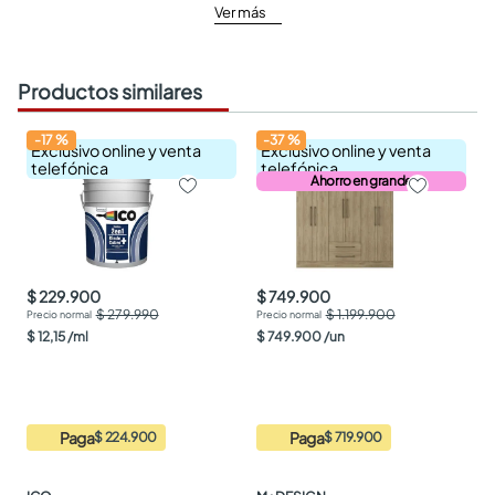
Ver más
Productos similares
-
17
%
-
37
%
Exclusivo online y venta
Exclusivo online y venta
telefónica
telefónica
Ahorro en grande
$ 229.900
$ 749.900
$ 279.990
$ 1.199.900
$
12
,
15
/
ml
$
749
.
900
/
un
Paga
Paga
$ 224.900
$ 719.900