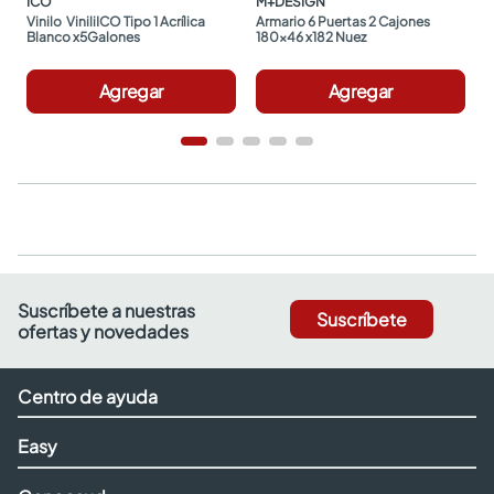
ICO
M+DESIGN
Vinilo  ViniliICO Tipo 1 Acrílica 
Armario 6 Puertas 2 Cajones 
Blanco x5Galones
180x46 x182 Nuez
Agregar
Agregar
Suscríbete a nuestras
Suscríbete
ofertas y novedades
Centro de ayuda
Easy