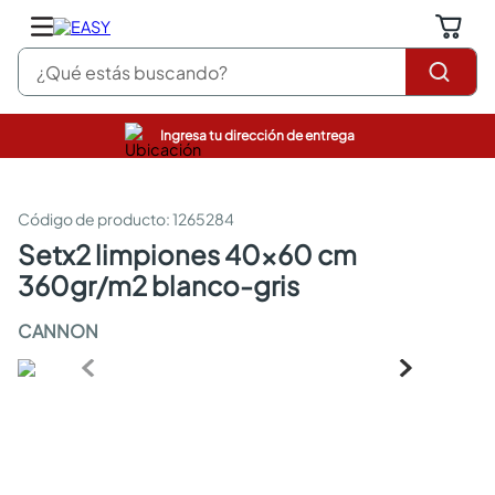
¿Qué estás buscando?
Ingresa tu dirección de entrega
pinturas
closet
cocinas integrales
:
1265284
sanitarios
setx2 limpiones 40x60 cm
comedor
360gr/m2 blanco-gris
escritorio
pisos
CANNON
armarios closet
comedores
neveras