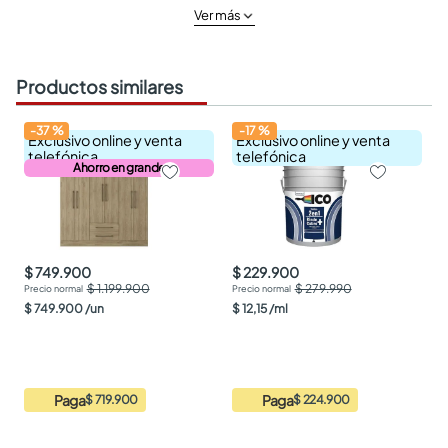
Ver más
Productos similares
-
37
%
-
17
%
Exclusivo online y venta
Exclusivo online y venta
telefónica
telefónica
Ahorro en grande
$ 749.900
$ 229.900
$ 1.199.900
$ 279.990
$
749
.
900
/
un
$
12
,
15
/
ml
Paga
Paga
$ 719.900
$ 224.900