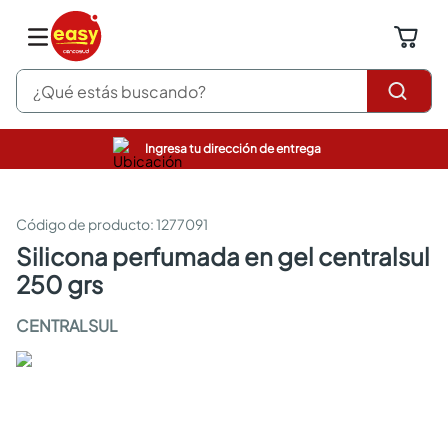
¿Qué estás buscando?
Ingresa tu dirección de entrega
pinturas
closet
cocinas integrales
:
1277091
sanitarios
silicona perfumada en gel centralsul
comedor
250 grs
escritorio
pisos
CENTRALSUL
comedores
armarios closet
neveras