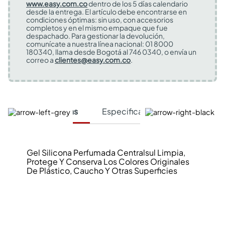
www.easy.com.co
dentro de los 5 días calendario
desde la entrega. El artículo debe encontrarse en
condiciones óptimas: sin uso, con accesorios
completos y en el mismo empaque que fue
despachado. Para gestionar la devolución,
comunícate a nuestra línea nacional: 01 8000
180340, llama desde Bogotá al 746 0340, o envía un
correo a
clientes@easy.com.co
.
Características
Especificaciones Técnicas
Gel Silicona Perfumada Centralsul Limpia,
Protege Y Conserva Los Colores Originales
De Plástico, Caucho Y Otras Superficies