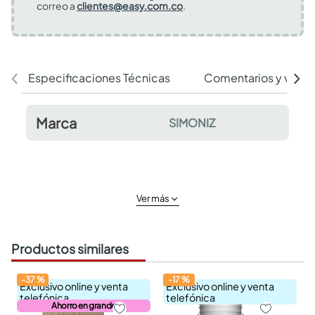
correo a
clientes@easy.com.co
.
Especificaciones Técnicas
Comentarios y valor
Marca
SIMONIZ
Ver más
Productos similares
-
37
%
-
17
%
Exclusivo online y venta
Exclusivo online y venta
telefónica
telefónica
Ahorro en grande