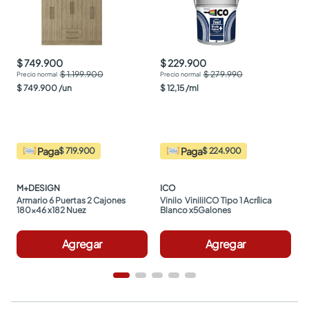
$ 749.900
$ 229.900
$ 1.199.900
$ 279.990
$
749
.
900
/
un
$
12
,
15
/
ml
Paga
Paga
$ 719.900
$ 224.900
M+DESIGN
ICO
Armario 6 Puertas 2 Cajones 
Vinilo  ViniliICO Tipo 1 Acrílica 
180x46 x182 Nuez
Blanco x5Galones
Agregar
Agregar