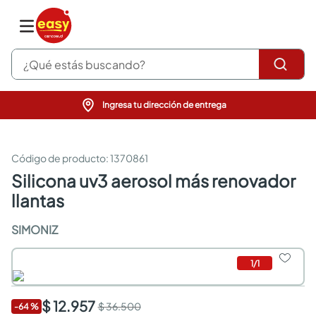
¿Qué estás buscando?
Ingresa tu dirección de entrega
pinturas
closet
cocinas integrales
:
1370861
sanitarios
silicona uv3 aerosol más renovador
comedor
llantas
escritorio
pisos
SIMONIZ
comedores
armarios closet
neveras
1
/
1
$ 12.957
$ 36.500
-
64
%