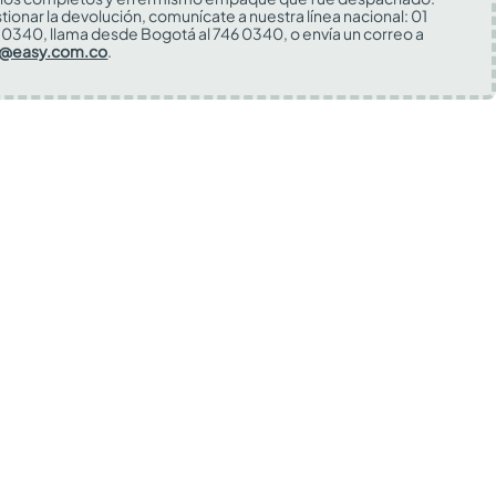
tionar la devolución, comunícate a nuestra línea nacional: 01
0340, llama desde Bogotá al 746 0340, o envía un correo a
s@easy.com.co
.