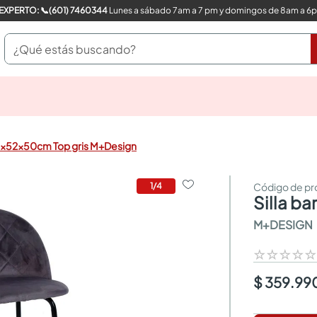
COMPRA CON UN EXPERTO: 📞(601) 7460344
Lunes a sábado 7am a 7 pm y domingos de 8am a 6
¿Qué estás buscando?
pinturas
closet
cocinas integrales
00x52x50cm Top gris M+Design
sanitarios
comedor
escritorio
1
/
4
silla 
pisos
armarios closet
M+DESIGN
comedores
neveras
☆
☆
☆
☆
$ 359.99