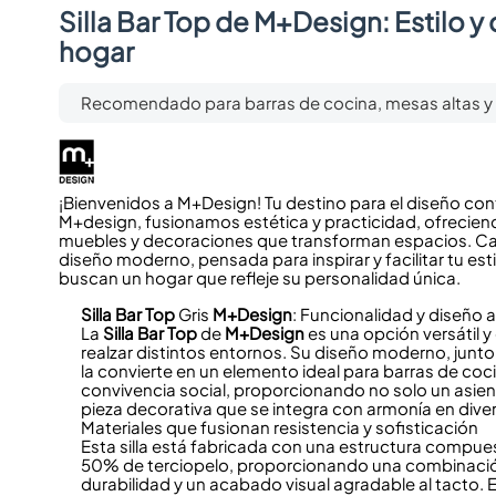
Silla Bar Top de M+Design: Estilo 
hogar
Recomendado para barras de cocina, mesas altas y 
¡Bienvenidos a M+Design! Tu destino para el diseño co
M+design, fusionamos estética y practicidad, ofrecien
muebles y decoraciones que transforman espacios. Cad
diseño moderno, pensada para inspirar y facilitar tu esti
buscan un hogar que refleje su personalidad única.
Silla Bar Top
Gris
M+Design
: Funcionalidad y diseño
La
Silla Bar Top
de
M+Design
es una opción versátil y
realzar distintos entornos. Su diseño moderno, junto
la convierte en un elemento ideal para barras de coc
convivencia social, proporcionando no solo un asi
pieza decorativa que se integra con armonía en divers
Materiales que fusionan resistencia y sofisticación
Esta silla está fabricada con una estructura compu
50% de terciopelo, proporcionando una combinación
durabilidad y un acabado visual agradable al tacto. En