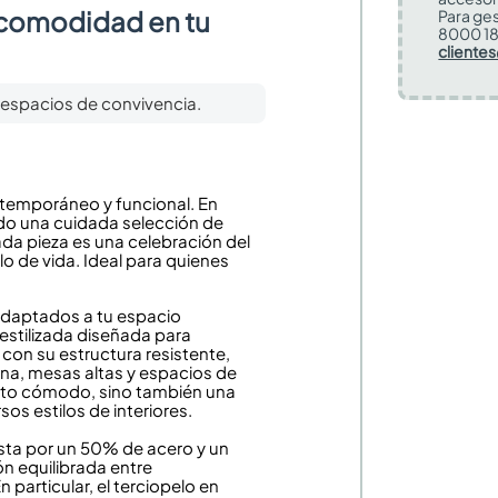
y comodidad en tu
Para ges
8000 18
cliente
espacios de convivencia.
ntemporáneo y funcional. En
do una cuidada selección de
a pieza es una celebración del
lo de vida. Ideal para quienes
 adaptados a tu espacio
 estilizada diseñada para
 con su estructura resistente,
ina, mesas altas y espacios de
ento cómodo, sino también una
os estilos de interiores.
esta por un 50% de acero y un
 equilibrada entre
 particular, el terciopelo en