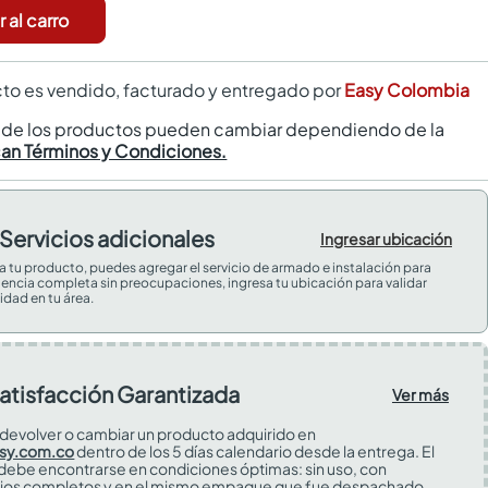
 al carro
to es vendido, facturado y entregado por
Easy Colombia
s de los productos pueden cambiar dependiendo de la
can Términos y Condiciones.
Servicios adicionales
Ingresar ubicación
 a tu producto, puedes agregar el servicio de armado e instalación para
iencia completa sin preocupaciones, ingresa tu ubicación para validar
idad en tu área.
atisfacción Garantizada
Ver más
devolver o cambiar un producto adquirido en
sy.com.co
dentro de los 5 días calendario desde la entrega. El
 debe encontrarse en condiciones óptimas: sin uso, con
ios completos y en el mismo empaque que fue despachado.