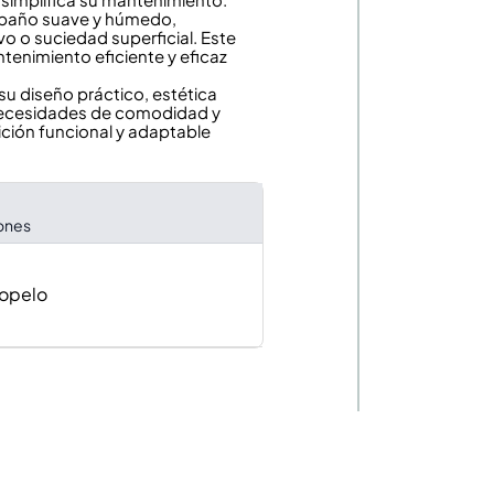
n paño suave y húmedo,
o o suciedad superficial. Este
ntenimiento eficiente y eficaz
 su diseño práctico, estética
 necesidades de comodidad y
ición funcional y adaptable
iones
opelo