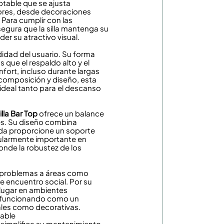
table que se ajusta
lores, desde decoraciones
 Para cumplir con las
egura que la silla mantenga su
der su atractivo visual.
dad del usuario. Su forma
que el respaldo alto y el
fort, incluso durante largas
 composición y diseño, esta
 ideal tanto para el descanso
illa Bar Top
ofrece un balance
es. Su diseño combina
ida proporcione un soporte
icularmente importante en
onde la robustez de los
in problemas a áreas como
e encuentro social. Por su
lugar en ambientes
, funcionando como un
ales como decorativas.
cable
a simplifica su mantenimiento.