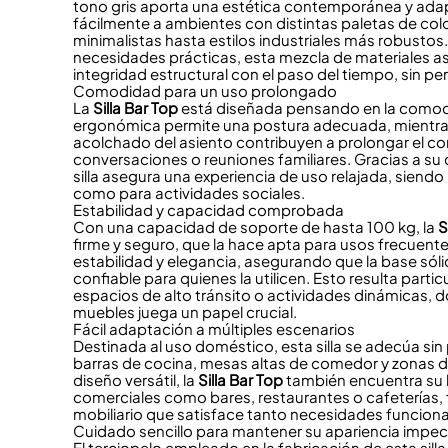
tono gris aporta una estética contemporánea y adap
fácilmente a ambientes con distintas paletas de co
minimalistas hasta estilos industriales más robustos.
necesidades prácticas, esta mezcla de materiales as
integridad estructural con el paso del tiempo, sin per
Comodidad para un uso prolongado
La
Silla Bar Top
está diseñada pensando en la comodi
ergonómica permite una postura adecuada, mientras 
acolchado del asiento contribuyen a prolongar el con
conversaciones o reuniones familiares. Gracias a su
silla asegura una experiencia de uso relajada, siendo
como para actividades sociales.
Estabilidad y capacidad comprobada
Con una capacidad de soporte de hasta 100 kg, la
S
firme y seguro, que la hace apta para usos frecuent
estabilidad y elegancia, asegurando que la base sól
confiable para quienes la utilicen. Esto resulta part
espacios de alto tránsito o actividades dinámicas, d
muebles juega un papel crucial.
Fácil adaptación a múltiples escenarios
Destinada al uso doméstico, esta silla se adecúa s
barras de cocina, mesas altas de comedor y zonas d
diseño versátil, la
Silla Bar Top
también encuentra su 
comerciales como bares, restaurantes o cafeterías
mobiliario que satisface tanto necesidades funcion
Cuidado sencillo para mantener su apariencia impe
El terciopelo empleado en la fabricación de esta sill