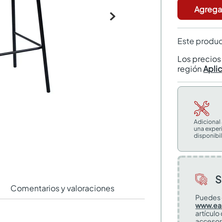
Agregar
Este produc
Los precio
región
Apli
Adicional
una exper
disponibil
S
Comentarios y valoraciones
Puedes 
www.ea
artículo
accesor