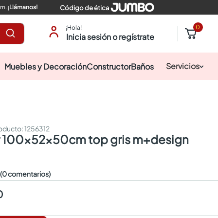
pm.
¡Llámanos!
Código de ética
0
¡Hola!
Inicia sesión o regístrate
Servicios
Muebles y Decoración
Constructor
Baños
:
1256312
bar 100x52x50cm top gris m+design
☆
(0 comentarios)
0