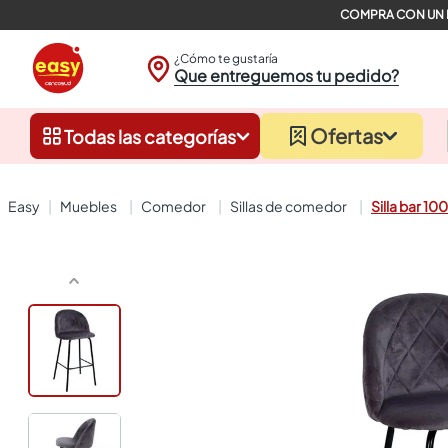
¿Cómo te gustaría
Que entreguemos tu pedido?
Ofertas
Todas las categorías
muebles
comedor
sillas de comedor
Silla bar 1