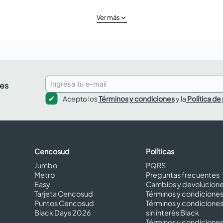
Ver más
des
Acepto los
Términos y condiciones
y la
Política de
Cencosud
Políticas
Jumbo
PQRS
Metro
Preguntas frecuentes
Easy
Cambios y devolucion
Tarjeta Cencosud
Términos y condicione
Puntos Cencosud
Términos y condicione
Black Days 2026
sin interés Black
Términos y condicione