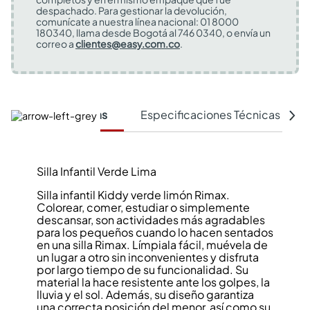
despachado. Para gestionar la devolución,
comunícate a nuestra línea nacional: 01 8000
180340, llama desde Bogotá al 746 0340, o envía un
correo a
clientes@easy.com.co
.
Características
Especificaciones Técnicas
Silla Infantil Verde Lima
Silla infantil Kiddy verde limón Rimax.
Colorear, comer, estudiar o simplemente
descansar, son actividades más agradables
para los pequeños cuando lo hacen sentados
en una silla Rimax. Límpiala fácil, muévela de
un lugar a otro sin inconvenientes y disfruta
por largo tiempo de su funcionalidad. Su
material la hace resistente ante los golpes, la
lluvia y el sol. Además, su diseño garantiza
una correcta posición del menor, así como su