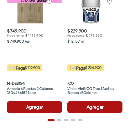
Ahorro en grande
$ 749.900
$ 229.900
$ 1.199.900
$ 279.990
$
749
.
900
/
un
$
12
,
15
/
ml
Paga
Paga
$ 719.900
$ 224.900
M+DESIGN
ICO
Armario 6 Puertas 2 Cajones 
Vinilo  ViniliICO Tipo 1 Acrílica 
180x46 x182 Nuez
Blanco x5Galones
Agregar
Agregar