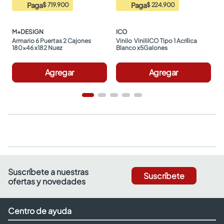
Paga
Paga
$ 719.900
$ 224.900
M+DESIGN
ICO
Armario 6 Puertas 2 Cajones 
Vinilo  ViniliICO Tipo 1 Acrílica 
180x46 x182 Nuez
Blanco x5Galones
Agregar
Agregar
Suscríbete a nuestras
Suscríbete
ofertas y novedades
Centro de ayuda