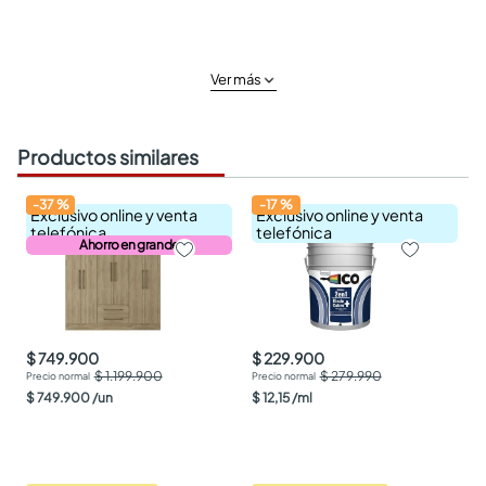
Ver más
Productos similares
-
37
%
-
17
%
Exclusivo online y venta
Exclusivo online y venta
telefónica
telefónica
Ahorro en grande
$ 749.900
$ 229.900
$ 1.199.900
$ 279.990
$
749
.
900
/
un
$
12
,
15
/
ml