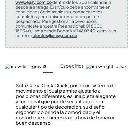
www.easy.com.co
dentro de los 5 días calendario
desde la entrega. El artículo debe encontrarse en
condiciones óptimas: sin uso, con accesorios
completos y en el mismo empaque que fue
despachado. Para gestionar la devolución,
comunícate a nuestra línea nacional: 01 8000
180340, llama desde Bogotá al 746 0340, o envía un
correo a
clientes@easy.com.co
.
Características
Especificaciones Técnicas
Sofá Cama Click Clack, posee un sistema de
movimiento el cual permite ajustarlo a
posiciones diferentes, es una pieza elegante
y funcional que puede ser utilizado con
cualquier tipo de decoración, su diseño
ergonómico brinda la comodidad y el
confort que se necesita a la hora de tomar un
buen descanso.