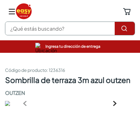
¿Qué estás buscando?
Ingresa tu dirección de entrega
pinturas
closet
cocinas integrales
:
1236316
sanitarios
sombrilla de terraza 3m azul outzen
comedor
escritorio
OUTZEN
pisos
armarios closet
comedores
neveras