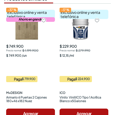
-
37
%
-
17
%
Exclusivo online y venta
Exclusivo online y venta
telefónica
telefónica
Ahorro en grande
$ 749.900
$ 229.900
$ 1.199.900
$ 279.990
$
749
.
900
/
un
$
12
,
15
/
ml
Paga
Paga
$ 719.900
$ 224.900
M+DESIGN
ICO
Armario 6 Puertas 2 Cajones 
Vinilo  ViniliICO Tipo 1 Acrílica 
180x46 x182 Nuez
Blanco x5Galones
Agregar
Agregar