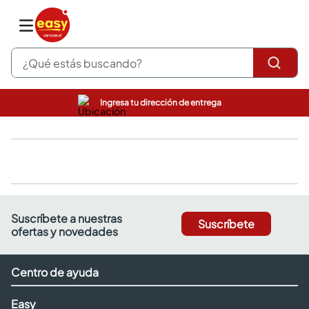
¿Qué estás buscando?
Ingresa tu dirección de entrega
pinturas
closet
cocinas integrales
sanitarios
comedor
escritorio
pisos
Suscríbete a nuestras
Suscríbete
armarios closet
ofertas y novedades
comedores
neveras
Centro de ayuda
Easy