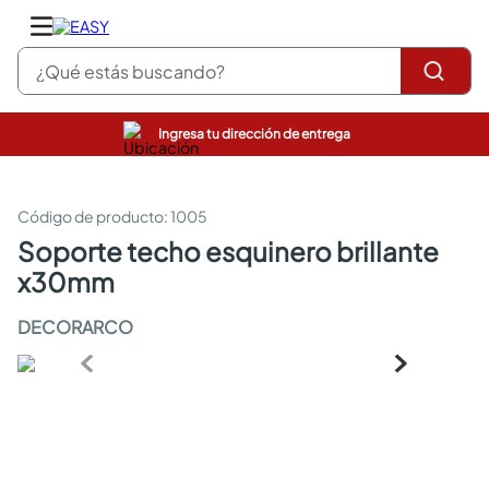
¿Qué estás buscando?
Ingresa tu dirección de entrega
pinturas
closet
cocinas integrales
:
1005
sanitarios
soporte techo esquinero brillante
comedor
x30mm
escritorio
pisos
DECORARCO
armarios closet
comedores
neveras