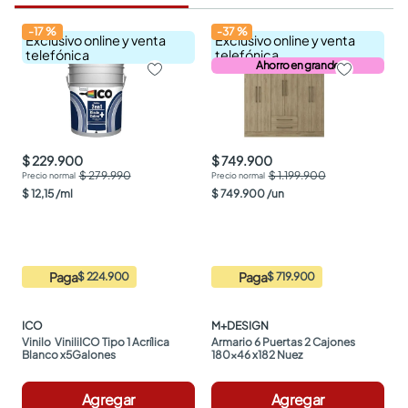
-
17
%
-
37
%
Exclusivo online y venta
Exclusivo online y venta
telefónica
telefónica
Ahorro en grande
$ 229.900
$ 749.900
$ 279.990
$ 1.199.900
$
12
,
15
/
ml
$
749
.
900
/
un
Paga
Paga
$ 224.900
$ 719.900
ICO
M+DESIGN
Vinilo  ViniliICO Tipo 1 Acrílica 
Armario 6 Puertas 2 Cajones 
Blanco x5Galones
180x46 x182 Nuez
Agregar
Agregar