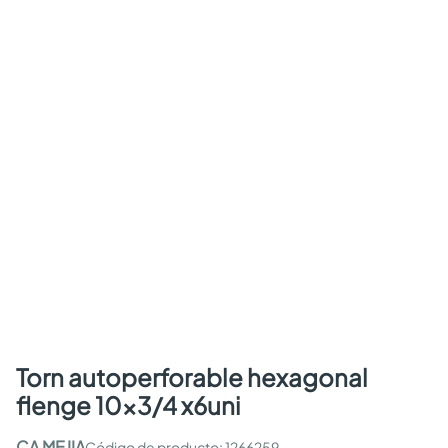
torn autoperforable hexagonal
flenge 10x3/4 x6uni
CA MEJIA
:
1266259