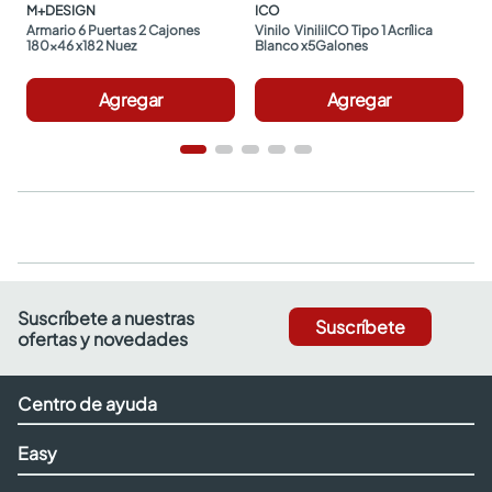
M+DESIGN
ICO
Armario 6 Puertas 2 Cajones 
Vinilo  ViniliICO Tipo 1 Acrílica 
180x46 x182 Nuez
Blanco x5Galones
Agregar
Agregar
Suscríbete a nuestras
Suscríbete
ofertas y novedades
Centro de ayuda
Easy