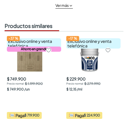
Ver más
Productos similares
-
37
%
-
17
%
Exclusivo online y venta
Exclusivo online y venta
telefónica
telefónica
Ahorro en grande
$ 749.900
$ 229.900
$ 1.199.900
$ 279.990
$
749
.
900
/
un
$
12
,
15
/
ml
Paga
Paga
$ 719.900
$ 224.900