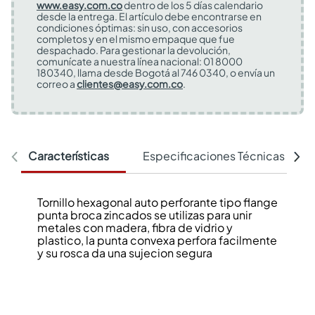
www.easy.com.co
dentro de los 5 días calendario
desde la entrega. El artículo debe encontrarse en
condiciones óptimas: sin uso, con accesorios
completos y en el mismo empaque que fue
despachado. Para gestionar la devolución,
comunícate a nuestra línea nacional: 01 8000
180340, llama desde Bogotá al 746 0340, o envía un
correo a
clientes@easy.com.co
.
Características
Especificaciones Técnicas
Tornillo hexagonal auto perforante tipo flange
punta broca zincados se utilizas para unir
metales con madera, fibra de vidrio y
plastico, la punta convexa perfora facilmente
y su rosca da una sujecion segura