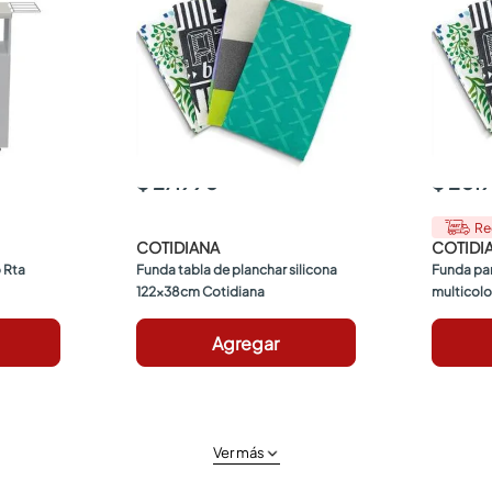
$ 27.990
$ 20.
Re
COTIDIANA
COTIDI
 Rta 
Funda tabla de planchar silicona 
Funda par
122x38cm Cotidiana
multicolo
Agregar
Ver más