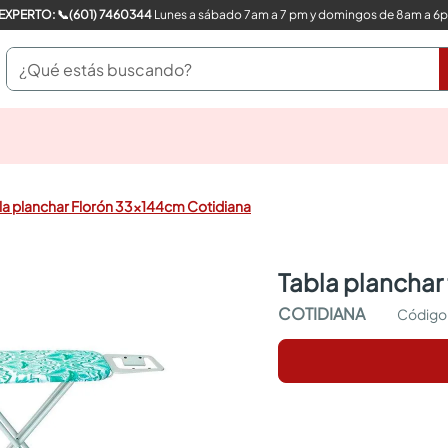
COMPRA CON UN EXPERTO: 📞(601) 7460344
Lunes a sábado 7am a 7 pm y domingos de 8am a 6
¿Qué estás buscando?
pinturas
closet
cocinas integrales
la planchar Florón 33x144cm Cotidiana
sanitarios
comedor
escritorio
tabla plancha
pisos
comedores
COTIDIANA
armarios closet
neveras