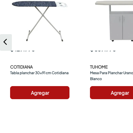
$ 129.990
$ 369.990
COTIDIANA
TUHOME
Tabla planchar 30x91 cm Cotidiana
Mesa Para Planchar Urano
Blanco
Agregar
Agregar