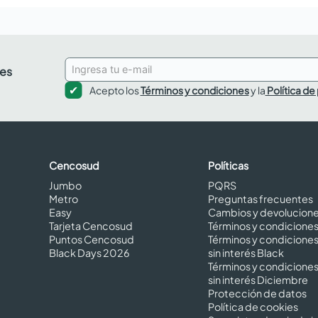
des
Acepto los
Términos y condiciones
y la
Política de
Cencosud
Políticas
Jumbo
PQRS
Metro
Preguntas frecuentes
Easy
Cambios y devolucion
Tarjeta Cencosud
Términos y condicione
Puntos Cencosud
Términos y condicione
Black Days 2026
sin interés Black
Términos y condicione
sin interés Diciembre
Protección de datos
Política de cookies