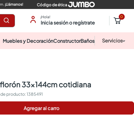
pm.
¡Llámanos!
Código de ética
0
¡Hola!
Inicia sesión o regístrate
Servicios
Muebles y Decoración
Constructor
Baños
r florón 33x144cm cotidiana
:
1385491
Agregar al carro