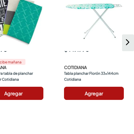
990
$ 149.990
cibe mañana
ANA
COTIDIANA
a tabla de planchar 
Tabla planchar Florón 33x144cm 
r Cotidiana
Cotidiana
Agregar
Agregar