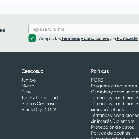
des
Acepto los
Términos y condiciones
y la
Política de
Cencosud
Políticas
Jumbo
PQRS
Metro
Preguntas frecuentes
Easy
Cambios y devolucion
Tarjeta Cencosud
Términos y condicione
Puntos Cencosud
Términos y condicione
Black Days 2026
sin interés Black
Términos y condicione
sin interés Diciembre
Protección de datos
Política de cookies
Superintendencia de in