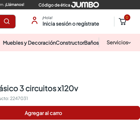
pm.
¡Llámanos!
Código de ética
0
¡Hola!
Inicia sesión o regístrate
Servicios
Muebles y Decoración
Constructor
Baños
sico 3 circuitos x120v
:
2247031
Agregar al carro