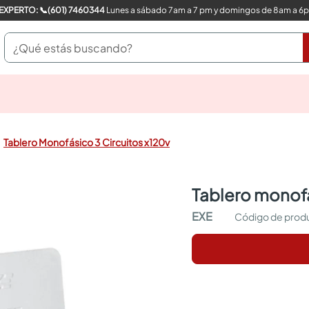
COMPRA CON UN EXPERTO: 📞(601) 7460344
Lunes a sábado 7am a 7 pm y domingos de 8am a 6
¿Qué estás buscando?
pinturas
closet
cocinas integrales
Tablero Monofásico 3 Circuitos x120v
sanitarios
comedor
escritorio
tablero monofá
pisos
armarios closet
EXE
comedores
neveras