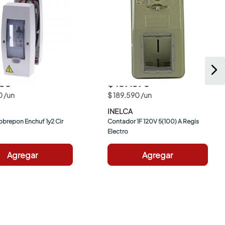
550
$ 189.590
0
/
un
$
189
.
590
/
un
INELCA
obrepon Enchuf 1y2 Cir 
Contador 1F 120V 5(100) A Regis 
Electro
Agregar
Agregar