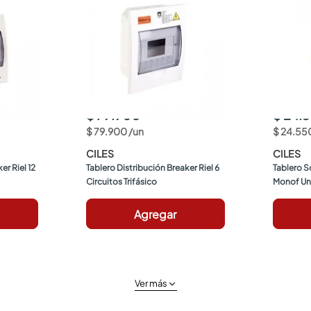
$ 79.900
$ 24.
$
79
.
900
/
un
$
24
.
55
CILES
CILES
r Riel 12 
Tablero Distribución Breaker Riel 6 
Tablero S
Circuitos Trifásico
Monof Un
Agregar
Ver más