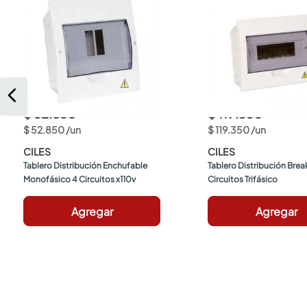
$ 52.850
$ 119.350
$
52
.
850
/
un
$
119
.
350
/
un
CILES
CILES
Tablero Distribución Enchufable 
Tablero Distribución Breake
Monofásico 4 Circuitos x110v
Circuitos Trifásico
Agregar
Agregar