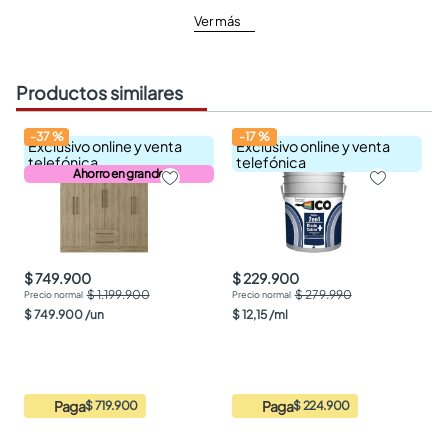
Ver más
Productos similares
-
37
%
-
17
%
Exclusivo online y venta
Exclusivo online y venta
telefónica
telefónica
Ahorro en grande
$ 749.900
$ 229.900
$ 1.199.900
$ 279.990
$
749
.
900
/
un
$
12
,
15
/
ml
Paga
Paga
$ 719.900
$ 224.900