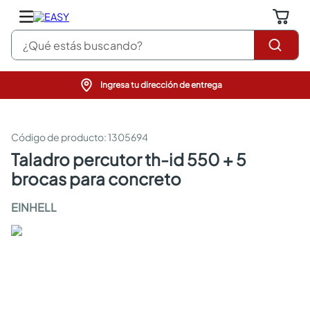
¿Qué estás buscando?
Ingresa tu dirección de entrega
pinturas
closet
cocinas integrales
:
1305694
sanitarios
taladro percutor th-id 550 + 5
comedor
brocas para concreto
escritorio
pisos
EINHELL
armarios closet
comedores
neveras