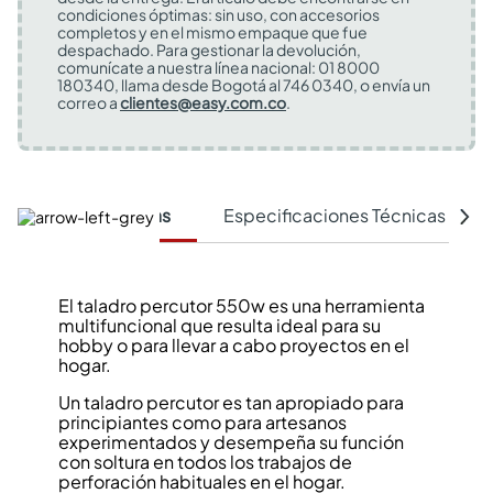
condiciones óptimas: sin uso, con accesorios
completos y en el mismo empaque que fue
despachado. Para gestionar la devolución,
comunícate a nuestra línea nacional: 01 8000
180340, llama desde Bogotá al 746 0340, o envía un
correo a
clientes@easy.com.co
.
Características
Especificaciones Técnicas
El taladro percutor 550w es una herramienta
multifuncional que resulta ideal para su
hobby o para llevar a cabo proyectos en el
hogar.
Un taladro percutor es tan apropiado para
principiantes como para artesanos
experimentados y desempeña su función
con soltura en todos los trabajos de
perforación habituales en el hogar.