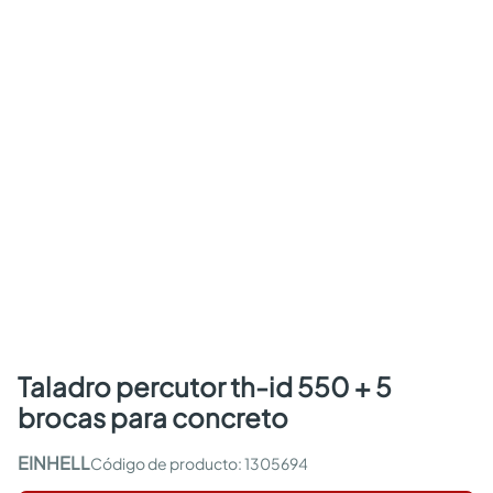
taladro percutor th-id 550 + 5
brocas para concreto
EINHELL
:
1305694