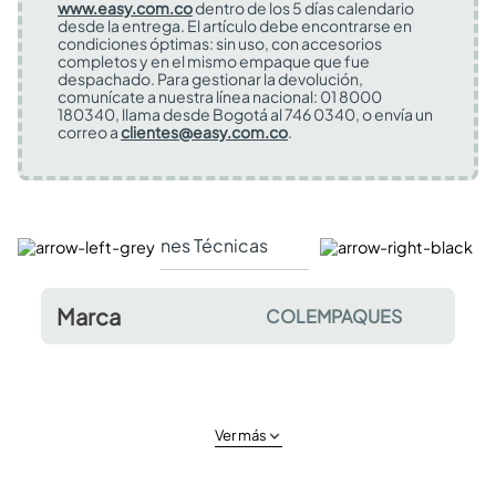
www.easy.com.co
dentro de los 5 días calendario
desde la entrega. El artículo debe encontrarse en
condiciones óptimas: sin uso, con accesorios
completos y en el mismo empaque que fue
despachado. Para gestionar la devolución,
comunícate a nuestra línea nacional: 01 8000
180340, llama desde Bogotá al 746 0340, o envía un
correo a
clientes@easy.com.co
.
Especificaciones Técnicas
Comentarios y valor
Marca
COLEMPAQUES
Ver más