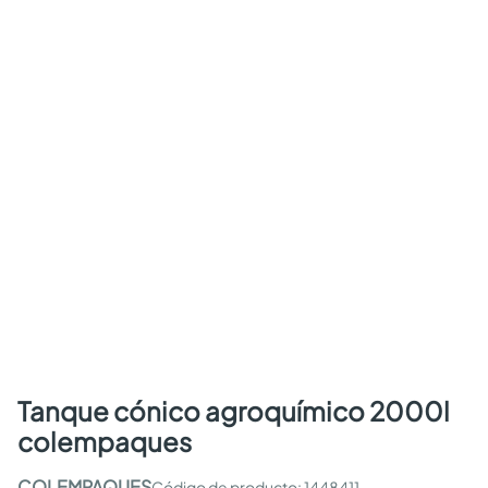
tanque cónico agroquímico 2000l
colempaques
COLEMPAQUES
:
1448411