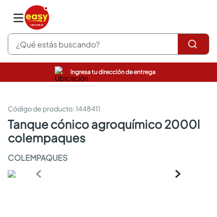
¿Qué estás buscando?
Ingresa tu dirección de entrega
pinturas
closet
cocinas integrales
:
1448411
sanitarios
tanque cónico agroquímico 2000l
comedor
colempaques
escritorio
pisos
COLEMPAQUES
armarios closet
comedores
neveras