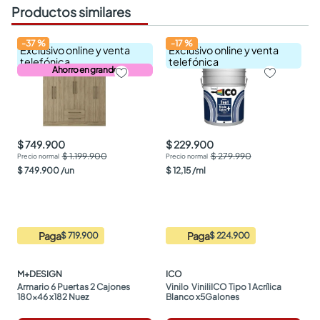
Productos similares
-
37
%
-
17
%
Exclusivo online y venta
Exclusivo online y venta
telefónica
telefónica
Ahorro en grande
$ 749.900
$ 229.900
$ 1.199.900
$ 279.990
$
749
.
900
/
un
$
12
,
15
/
ml
Paga
Paga
$ 719.900
$ 224.900
M+DESIGN
ICO
Armario 6 Puertas 2 Cajones 
Vinilo  ViniliICO Tipo 1 Acrílica 
180x46 x182 Nuez
Blanco x5Galones