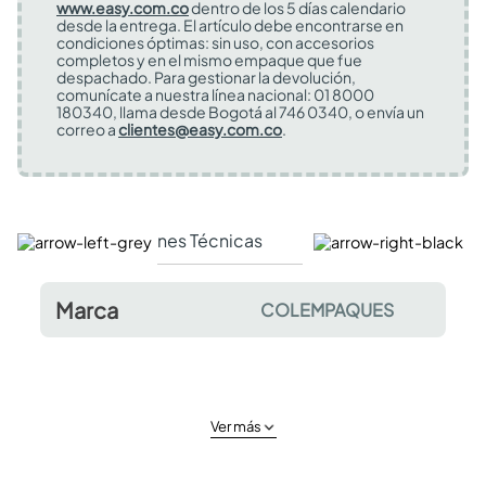
www.easy.com.co
dentro de los 5 días calendario
desde la entrega. El artículo debe encontrarse en
condiciones óptimas: sin uso, con accesorios
completos y en el mismo empaque que fue
despachado. Para gestionar la devolución,
comunícate a nuestra línea nacional: 01 8000
180340, llama desde Bogotá al 746 0340, o envía un
correo a
clientes@easy.com.co
.
Especificaciones Técnicas
Comentarios y valor
Marca
COLEMPAQUES
Ver más