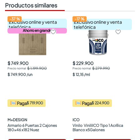
Productos similares
-
37
%
-
17
%
Exclusivo online y venta
Exclusivo online y venta
telefónica
telefónica
Ahorro en grande
$ 749.900
$ 229.900
$ 1.199.900
$ 279.990
$
749
.
900
/
un
$
12
,
15
/
ml
Paga
Paga
$ 719.900
$ 224.900
M+DESIGN
ICO
Armario 6 Puertas 2 Cajones 
Vinilo  ViniliICO Tipo 1 Acrílica 
180x46 x182 Nuez
Blanco x5Galones