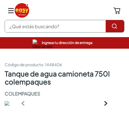
¿Qué estás buscando?
Ingresa tu dirección de entrega
pinturas
closet
cocinas integrales
:
1448406
sanitarios
tanque de agua camioneta 750l
comedor
colempaques
escritorio
pisos
COLEMPAQUES
armarios closet
comedores
neveras