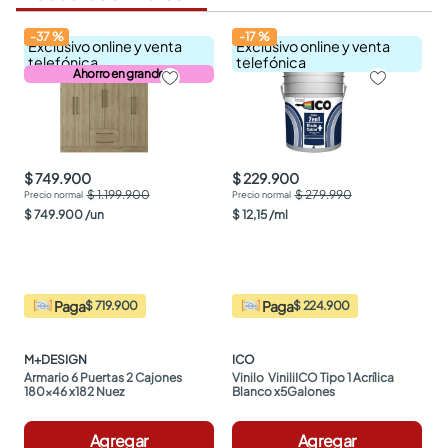
-
37
%
-
17
%
Exclusivo online y venta
Exclusivo online y venta
telefónica
telefónica
Ahorro en grande
$ 749.900
$ 229.900
$ 1.199.900
$ 279.990
$
749
.
900
/
un
$
12
,
15
/
ml
Paga
Paga
$ 719.900
$ 224.900
M+DESIGN
ICO
Armario 6 Puertas 2 Cajones 
Vinilo  ViniliICO Tipo 1 Acrílica 
180x46 x182 Nuez
Blanco x5Galones
Agregar
Agregar