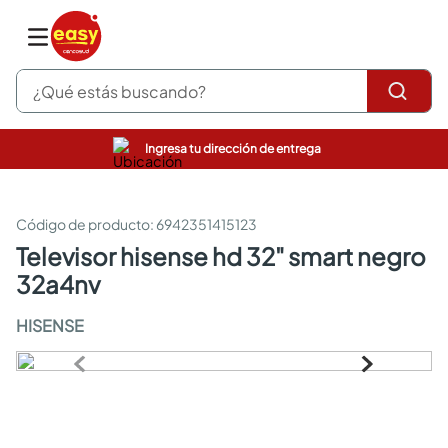
¿Qué estás buscando?
Ingresa tu dirección de entrega
pinturas
closet
cocinas integrales
:
6942351415123
sanitarios
televisor hisense hd 32" smart negro
comedor
32a4nv
escritorio
pisos
HISENSE
armarios closet
comedores
neveras