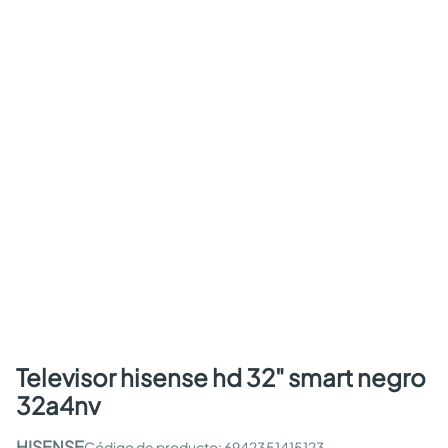
televisor hisense hd 32" smart negro
32a4nv
HISENSE
:
6942351415123